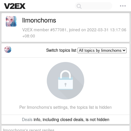
limonchoms
V2EX member #577081, joined on 2022-03-31 13:17:06
+08:00
Switch topics list
Per limonchoms's settings, the topics list is hidden
Deals
info, including closed deals, is not hidden
limonchoms's recent replies