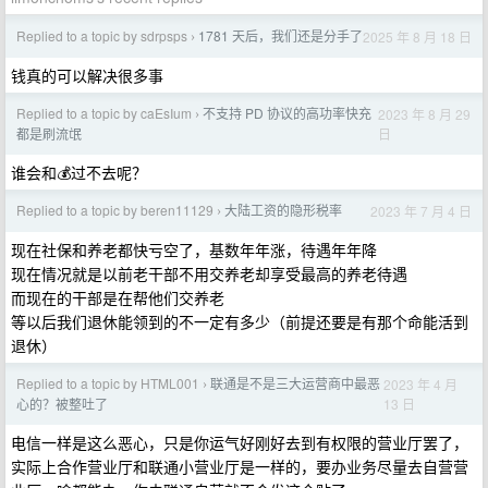
Replied to a topic by sdrpsps
1781 天后，我们还是分手了
2025 年 8 月 18 日
›
钱真的可以解决很多事
Replied to a topic by caEsIum
不支持 PD 协议的高功率快充
2023 年 8 月 29
›
日
都是刷流氓
谁会和💰过不去呢？
Replied to a topic by beren11129
大陆工资的隐形税率
2023 年 7 月 4 日
›
现在社保和养老都快亏空了，基数年年涨，待遇年年降
现在情况就是以前老干部不用交养老却享受最高的养老待遇
而现在的干部是在帮他们交养老
等以后我们退休能领到的不一定有多少（前提还要是有那个命能活到
退休）
Replied to a topic by HTML001
联通是不是三大运营商中最恶
2023 年 4 月
›
13 日
心的？被整吐了
电信一样是这么恶心，只是你运气好刚好去到有权限的营业厅罢了，
实际上合作营业厅和联通小营业厅是一样的，要办业务尽量去自营营