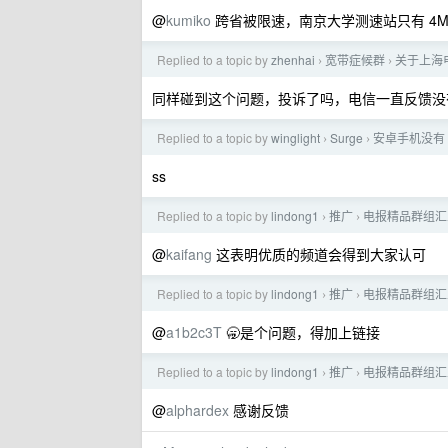
@
kumiko
跨省被限速，南京大学测速站只有 4
Replied to a topic by
zhenhai
宽带症候群
关于上海
›
›
同样碰到这个问题，投诉了吗，电信一直反馈没
Replied to a topic by
winglight
Surge
安卓手机没有 p
›
›
ss
Replied to a topic by
lindong1
推广
电报精品群组汇
›
›
@
kaifang
这表明优质的频道会得到大家认可
Replied to a topic by
lindong1
推广
电报精品群组汇
›
›
@
a1b2c3T
🥱是个问题，得加上链接
Replied to a topic by
lindong1
推广
电报精品群组汇
›
›
@
alphardex
感谢反馈