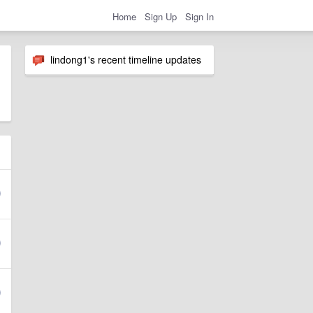
Home
Sign Up
Sign In
lindong1's recent timeline updates