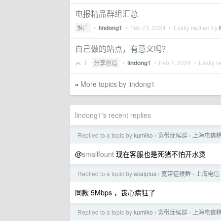
电报精品群组汇总
推广
•
lindong1
•
Feb 23, 2024
• Lastly replied by
自己做的站点，有意义吗？
1
分享创造
•
lindong1
•
Feb 7, 2024
• Lastly r
More topics by lindong1
»
lindong1's recent replies
Replied to a topic by
kumiko
宽带症候群
上海电信精
›
›
@
smallfount
现在客服也是死猪不怕开水烫
Replied to a topic by
acaiplus
宽带症候群
上海电信 
›
›
同款 5Mbps ，丧心病狂了
Replied to a topic by
kumiko
宽带症候群
上海电信精
›
›