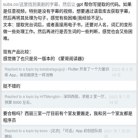
subs.co/这里找到美剧的字幕，然后让
gpt 帮你写提取的代码。如果
是任意视频，特别是没有字幕的视频，想要通过语音库去获取字幕，
然后再将其处理为句子，感觉有些困难(我经验不足)。
文本：提取完台词后，或者直接用电子书，还要对人名，词汇的变形
做一些处理工作。然后再进行是否生词的一些判断，感觉也会又些困
难。
现有产品比较：
感觉做了也只是另一版本的 《蒙哥阅读器》
Replied to a topic by balabalaguguji
Flutter 开发了一个力量训
2023 年 5 月
›
19 日
练 App，体验跟原生一样流畅
挺不错的
Replied to a topic by HITMengbin
深圳西丽，求租 2 室一厅，
2022 年 7 月
›
19 日
预算 5000 左右，
要合租吗？西丽三室一厅目前有个室友要搬走，我和另一个室友都是
程序员
Replied to a topic by kxoo
[北京] 「可话」App 初创团队招
2021 年 7 月 20
›
日
聘帖