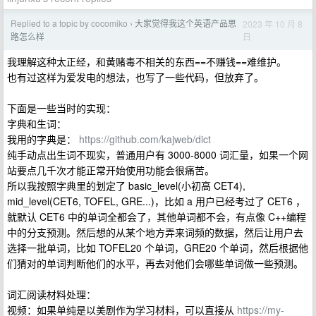
Replied to a topic by cocomiko
大家觉得我这个英语产品思
2023 年 10 月 8
›
日
路怎么样
我理解这种太正经，和黄赌毒不相关的东西==不赚钱==难维护。
也有过这样为爱发电的想法，也写了一些代码，但放弃了。
下面是一些当时的实现：
字典和生词：
我用的字典是：
https://github.com/kajweb/dict
纯手动点出生词不现实，普通用户有 3000-8000 词汇量，如果一个网
站要点几千次才能正常开始使用功能会很痛苦。
所以我按照字典里的划定了 basic_level(小初高 CET4),
mid_level(CET6, TOFEL, GRE...)，比如 a 用户已经考过了 CET6 ，
就默认 CET6 中的单词全都会了，其他单词都不会，有点像 C++编程
中的分支预测。然后想的从某个地方弄来词频的数据，然后让用户去
选择一批单词，比如 TOFEL20 个单词，GRE20 个单词，然后根据他
们猜对的单词判断他们的水平，再去对他们会哪些单词做一些预测。
词汇阅读材料处理：
视频：如果单纯是以美剧作为学习材料，可以直接从
https://my-