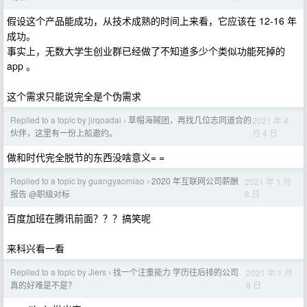
假设这个产品能成功，从技术成熟的时间上来看，它应该在 12-16 年
成功。
事实上，无数大学生创业群已经做了不知道多少个类似功能死掉的
app 。
这个需求只能说完全是个伪需求
Replied to a topic by jirqoadai
草帽海贼团，再找几位志同道合的
2021 年 4
›
月 4 日
伙伴，这里有一份上船邀约。
做和时代完全脱节的东西没啥意义= =
Replied to a topic by guangyaomiao
2020 年互联网公司薪酬
2021 年 1 月
›
8 日
报告 @职级对标
百度加班在腾讯前面？？？搞笑呢
来科兴看一看
Replied to a topic by Jiers
找一个注重能力 学历往后排的公司
2021 年 1 月
›
8 日
真的好难是不是？