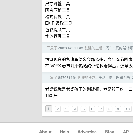
尺寸调整工具
图片压缩工具
格式转换工具
EXIF 读取工具
色彩提取工具
字体管理工具
回复了
zhiyouwoshixixi
创建的主题
汽车
真的是神烦
›
›
惊讶现在的龟速车怎么会那么多，今年春节回家
在 V2EX 春节几个热帖的评论也看得出，还
回复了
857681664
创建的主题
生活
终于理解为啥
›
›
老婆说我是老婆孩子的剩饭桶，老婆孩子吃一口，
150 斤
1
2
3
4
5
6
7
8
9
10
About
·
Help
·
Advertise
·
Blog
·
API