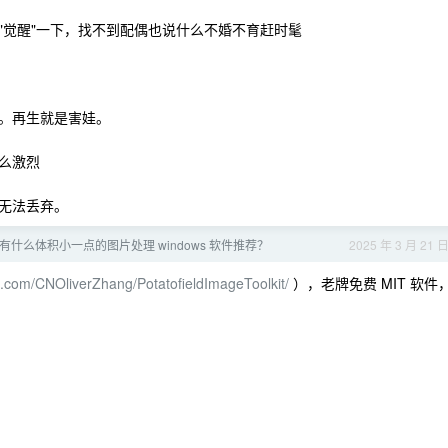
"觉醒"一下，找不到配偶也说什么不婚不育赶时髦
。再生就是害娃。
么激烈
无法丢弃。
没有什么体积小一点的图片处理 windows 软件推荐？
2025 年 3 月 21 
ub.com/CNOliverZhang/PotatofieldImageToolkit/
），老牌免费 MIT 软件