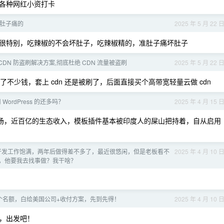
各种网红小资打卡
肚子痛的
2025 年 5 月 22 
很特别，吃辣椒的不会坏肚子，吃辣椒精的，准肚子痛坏肚子
CDN 防盗刷解决方案,彻底杜绝 CDN 流量被盗刷
2025 年 5 月 22 
了不少钱，套上 cdn 还是被刷了，后面直接买个高带宽轻量云做 cdn
WordPress 的还多吗？
2025 年 4 月 15 
ms 市场，近百亿的生态收入，模板插件基本被印度人的屎山把持着，自从启用
开发工作饱满，两年后做得差不多了，最近很悠闲，但是老板看不
2025 年 4 月 10 
，他要我去找事做？我干啥？
 5 个名额，白给美国公司+收付方案，先到先得！
2025 年 4 月 10 
，出发吧！