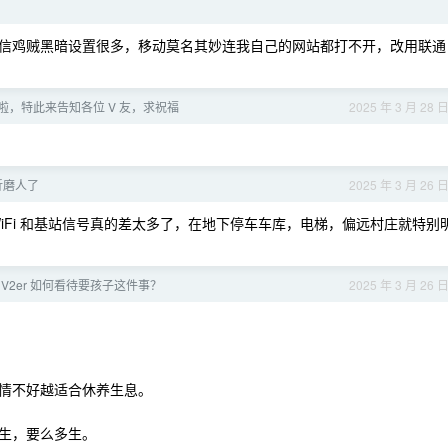
信鸡贼黑暗设置很多，移动莫名其妙连我自己的网站都打不开，改用联通
结婚啦，特此来告知各位 V 友，求祝福
2025 年 3 月 28 
折磨人了
2025 年 3 月 26 
iFi 和基站信号真的差太多了，在地下停车车库，电梯，偏远村庄就特别
V2er 如何看待要孩子这件事？
2025 年 3 月 26 
情不好越适合休养生息。
生，要么多生。