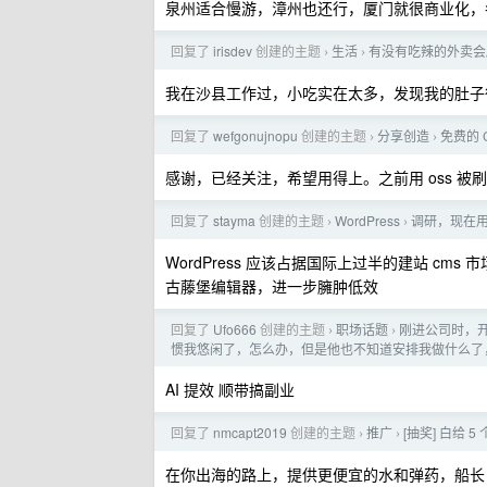
泉州适合慢游，漳州也还行，厦门就很商业化，
回复了
irisdev
创建的主题
生活
有没有吃辣的外卖会
›
›
我在沙县工作过，小吃实在太多，发现我的肚子
回复了
wefgonujnopu
创建的主题
分享创造
免费的 
›
›
感谢，已经关注，希望用得上。之前用 oss 被刷
回复了
stayma
创建的主题
WordPress
调研，现在用 
›
›
WordPress 应该占据国际上过半的建站 c
古藤堡编辑器，进一步臃肿低效
回复了
Ufo666
创建的主题
职场话题
刚进公司时，
›
›
惯我悠闲了，怎么办，但是他也不知道安排我做什么了
AI 提效 顺带搞副业
回复了
nmcapt2019
创建的主题
推广
[抽奖] 白给
›
›
在你出海的路上，提供更便宜的水和弹药，船长