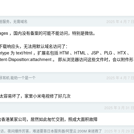
管服务，无需域名
2025 年 4 月 7 
eOne Pages ，国内没有备案的可能不能访问，特别是微信。
增加下载响应头，无法用默认域名访问了：
 为 text/html ，扩展名包括 HTM 、HTML 、JSP 、PLG 、HTX 、
ntent-Disposition:attachment 。 即从浏览器访问这些文件时，会以附件形
导耳机 能劝一个是一个
2025 年 4 月 7 
太容易坏了，家里小米电视修了好几次
2025 年 3 月 31 
给香港某家公司，居然如此匆忙交割，照成大面积故障
访，夜间爆炸厉害，难道要靠日本服务器/阿里云 200M 来拯救了
2025 年 3 月 29 