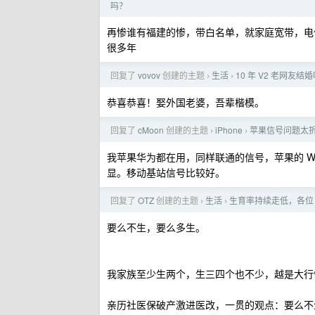
吗？
再惨谁有福建的惨，带白名单，就家庭宽带，电
很多年
回复了
vovov
创建的主题
生活
10 年 V2 老网友
›
›
恭喜恭喜！娶外国老婆，吾辈楷模。
回复了
cMoon
创建的主题
iPhone
苹果信号问题太
›
›
我苹果华为都在用，同样联通的信号，苹果的 W
显。移动基站信号比较好。
回复了
OTZ
创建的主题
生活
生育率持续走低，各位 
›
›
要么不生，要么多生。
我家族至少生两个，生三四个也不少，越是大行
亲历社医保破产激进医改，一贯的观点：要么不