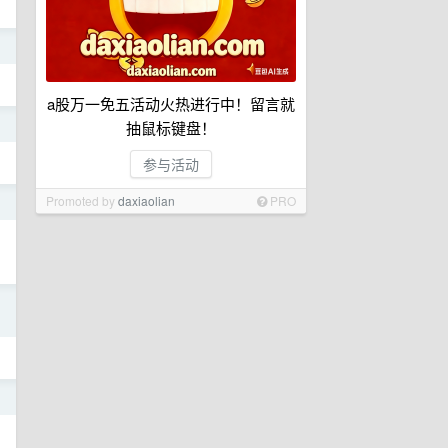
日
a股万一免五活动火热进行中！留言就
日
抽鼠标键盘！
参与活动
Promoted by
daxiaolian
PRO
日
日
日