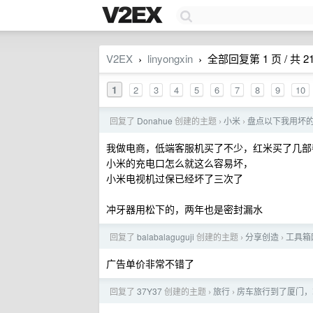
V2EX
linyongxin
全部回复第 1 页 / 共 2
›
›
1
2
3
4
5
6
7
8
9
10
回复了
Donahue
创建的主题
小米
盘点以下我用坏
›
›
我做电商，低端客服机买了不少，红米买了几部
小米的充电口怎么就这么容易坏，
小米电视机过保已经坏了三次了
冲牙器用松下的，两年也是密封漏水
回复了
balabalaguguji
创建的主题
分享创造
工具箱
›
›
广告单价非常不错了
回复了
37Y37
创建的主题
旅行
房车旅行到了厦门，
›
›