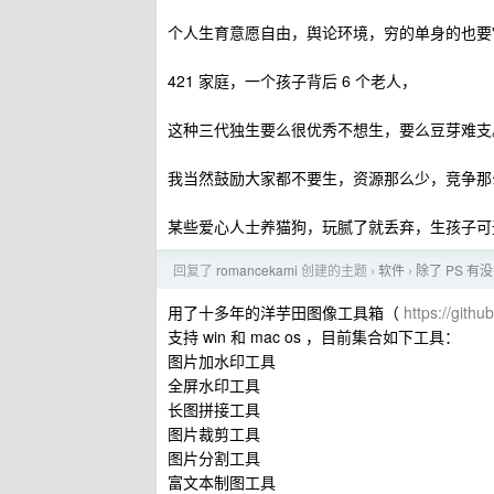
个人生育意愿自由，舆论环境，穷的单身的也要
421 家庭，一个孩子背后 6 个老人，
这种三代独生要么很优秀不想生，要么豆芽难支
我当然鼓励大家都不要生，资源那么少，竞争那
某些爱心人士养猫狗，玩腻了就丢弃，生孩子可
回复了
romancekami
创建的主题
软件
除了 PS 有
›
›
用了十多年的洋芋田图像工具箱（
https://gith
支持 win 和 mac os ，目前集合如下工具：
图片加水印工具
全屏水印工具
长图拼接工具
图片裁剪工具
图片分割工具
富文本制图工具