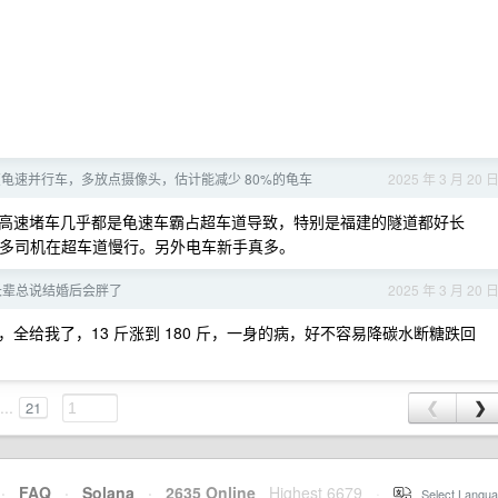
龟速并行车，多放点摄像头，估计能减少 80%的龟车
2025 年 3 月 20 
高速堵车几乎都是龟速车霸占超车道导致，特别是福建的隧道都好长
是太多司机在超车道慢行。另外电车新手真多。
长辈总说结婚后会胖了
2025 年 3 月 20 
全给我了，13 斤涨到 180 斤，一身的病，好不容易降碳水断糖跌回
...
21
❮
❯
·
FAQ
·
Solana
·
2635 Online
Highest 6679
·
Select Langua