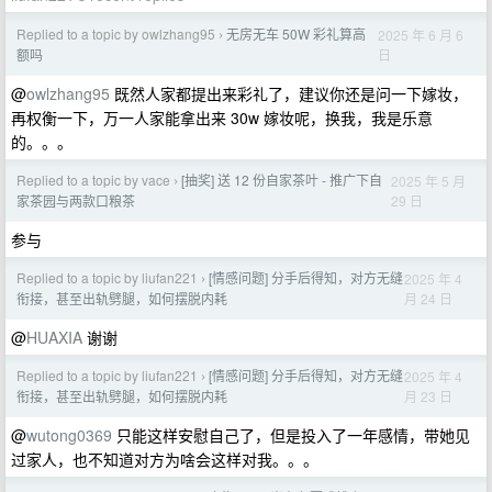
Replied to a topic by owlzhang95
无房无车 50W 彩礼算高
2025 年 6 月 6
›
日
额吗
@
owlzhang95
既然人家都提出来彩礼了，建议你还是问一下嫁妆，
再权衡一下，万一人家能拿出来 30w 嫁妆呢，换我，我是乐意
的。。。
Replied to a topic by vace
[抽奖] 送 12 份自家茶叶 - 推广下自
2025 年 5 月
›
29 日
家茶园与两款口粮茶
参与
Replied to a topic by liufan221
[情感问题] 分手后得知，对方无缝
2025 年 4
›
月 24 日
衔接，甚至出轨劈腿，如何摆脱内耗
@
HUAXIA
谢谢
Replied to a topic by liufan221
[情感问题] 分手后得知，对方无缝
2025 年 4
›
月 23 日
衔接，甚至出轨劈腿，如何摆脱内耗
@
wutong0369
只能这样安慰自己了，但是投入了一年感情，带她见
过家人，也不知道对方为啥会这样对我。。。