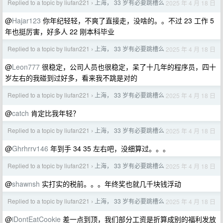
Replied to a topic by liufan221
上海， 33 岁有必要跳槽么
2025 年 4 月 18 日
›
@
Hajar123
你年纪轻轻，不爽了直接走，没啥的。。不过 23 工作 5
年也挺厉害，好多人 22 刚本科毕业
Replied to a topic by liufan221
上海， 33 岁有必要跳槽么
2025 年 4 月 18 日
›
@
Leon777
很稳定，公司人员也很稳定，呆了十几年的程序员，四十
岁左右的我碰到过好多，看来我不跳是对的
Replied to a topic by liufan221
上海， 33 岁有必要跳槽么
2025 年 4 月 18 日
›
@
catch
肯定比我年轻？
Replied to a topic by liufan221
上海， 33 岁有必要跳槽么
2025 年 4 月 18 日
›
@
Ghrhrrv146
年到手 34 35 左右吧，没细算过。。。
Replied to a topic by liufan221
上海， 33 岁有必要跳槽么
2025 年 4 月 18 日
›
@
shawnsh
实打实的税前。。。年终奖也就几千块钱浮动
Replied to a topic by liufan221
上海， 33 岁有必要跳槽么
2025 年 4 月 18 日
›
@
iDontEatCookie
差一点到顶，我们部分工资是折算成别的福利发放