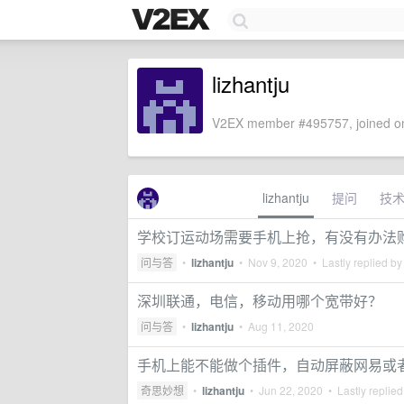
lizhantju
V2EX member #495757, joined on
lizhantju
提问
技
学校订运动场需要手机上抢，有没有办法
问与答
•
lizhantju
•
Nov 9, 2020
• Lastly replied b
深圳联通，电信，移动用哪个宽带好？
问与答
•
lizhantju
•
Aug 11, 2020
手机上能不能做个插件，自动屏蔽网易或
奇思妙想
•
lizhantju
•
Jun 22, 2020
• Lastly replie