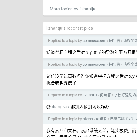
More topics by lizhantju
»
lizhantju's recent replies
Replied to a topic by
commoccoom
问与答
请教个
›
›
知道坐标方程之后对 x,y 变量的导数的平方开
Replied to a topic by
commoccoom
问与答
请教个
›
›
诸位没学过高数吗？你知道坐标方程之后对 x,
拟合我也算佛了
Replied to a topic by
lizhantju
问与答
学校订运动场
›
›
@
changkey
那别人抢到场地咋办
Replied to a topic by
nkchn
问与答
电纸书哪个好用
›
›
我有索尼和文石。索尼系统太差，笔头极费。而