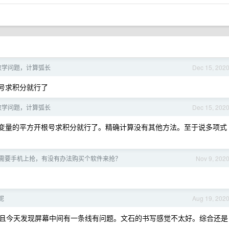
数学问题，计算弧长
Dec 15, 202
根号求积分就行了
数学问题，计算弧长
Dec 15, 202
y 变量的平方开根号求积分就行了。精确计算没有其他方法。至于说多项式
需要手机上抢，有没有办法购买个软件来抢？
Nov 9, 202
呢
Aug 19, 202
且今天发现屏幕中间有一条线有问题。文石的书写感觉不太好。综合还是