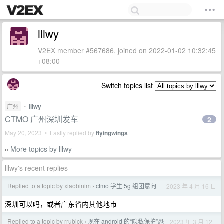
lllwy
V2EX member #567686, joined on 2022-01-02 10:32:45
+08:00
Switch topics list
广州
•
lllwy
CTMO 广州深圳发车
2
May 20, 2023 • Lastly replied by
flyingwings
More topics by lllwy
»
lllwy's recent replies
Replied to a topic by xiaobinim
ctmo 学生 5g 组团意向
2023 年 4 月 16 日
›
深圳可以吗，或者广东省内其他地市
Replied to a topic by rrubick
现在 android 的“隐私保护”恐
2023 年 3 月 12
›