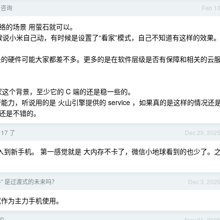
头咨询
Feb 1
网络的场景 用萤石就可以。
有时候说小米自己动，有时候是设置了“看家”模式，自己不知道有这样的效果
；摄像头的硬件可能大家都差不多。更多的是在软件层级是否有保障和相关的云
家这个背景，至少它的 C 端的还是稳一些的。
力，听说用的是 火山引擎提供的 service ，如果真的是这样的情况还
还是不错的。
 17 了
Dec 29, 202
全量导入到新手机。 第一感觉就是 大内存不卡了，微信小地球看到的也少了。
手” 是过渡式的未来吗？
Dec 3, 202
试作为主力手机使用。
吗
Nov 21, 202