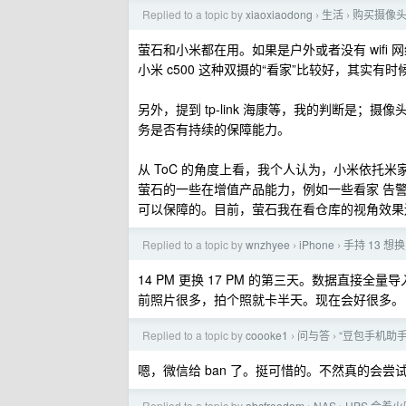
Replied to a topic by
xiaoxiaodong
生活
购买摄像
›
›
萤石和小米都在用。如果是户外或者没有 wifi 
小米 c500 这种双摄的“看家”比较好，其实
另外，提到 tp-link 海康等，我的判断是
务是否有持续的保障能力。
从 ToC 的角度上看，我个人认为，小米依托米
萤石的一些在增值产品能力，例如一些看家 告警能
可以保障的。目前，萤石我在看仓库的视角效果
Replied to a topic by
wnzhyee
iPhone
手持 13 想换
›
›
14 PM 更换 17 PM 的第三天。数据直接
前照片很多，拍个照就卡半天。现在会好很多。
Replied to a topic by
coooke1
问与答
“豆包手机助
›
›
嗯，微信给 ban 了。挺可惜的。不然真的会尝
Replied to a topic by
abcfreedom
NAS
UPS 会着火