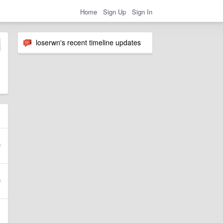
Home
Sign Up
Sign In
loserwn's recent timeline updates