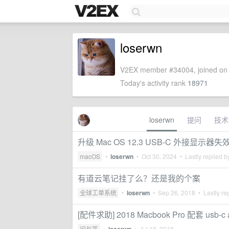
loserwn
V2EX member #34004, joined on 
Today's activity rank
18971
loserwn
提问
技术
升级 Mac OS 12.3 USB-C 外接显示器失
macOS
•
loserwn
•
Oct 30, 2024
• Lastly replied 
有道云笔记挂了么？还是我的个案
全球工单系统
•
loserwn
•
Sep 26, 2018
• Lastly re
[配件求助] 2018 Macbook Pro 配套 usb-c a
问与答
•
•
Jul 18, 2018