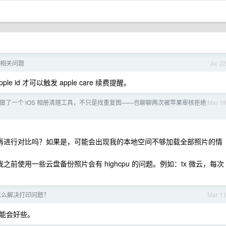
续费相关问题
Jul 2
 id 才可以触发 apple care 续费提醒。
做了一个 iOS 相册清理工具，不只是找重复图——也聊聊两次被苹果审核拒绝
Mar 1
来，再进行对比吗？如果是，可能会出现我的本地空间不够加载全部照片的情
我之前使用一些云盘备份照片会有 highcpu 的问题。例如：tx 微云，每次
，怎么解决打印问题？
Mar 1
能会好些。