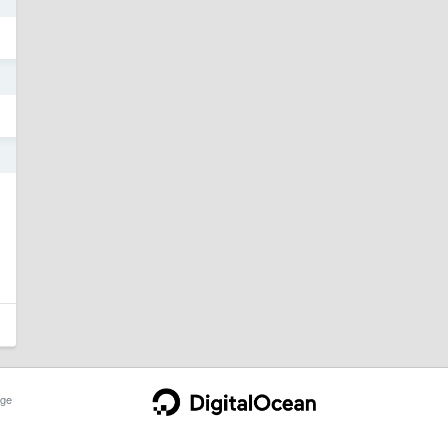
5
5
ge