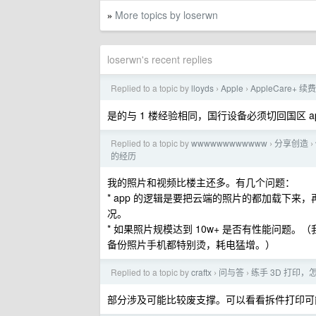
More topics by loserwn
»
loserwn's recent replies
Replied to a topic by
lloyds
Apple
AppleCare+ 
›
›
是的与 1 楼经验相同，国行设备必须切回国区 apple
Replied to a topic by
wwwwwwwwwwww
分享创造
›
›
的经历
我的照片和视频比楼主还多。有几个问题：
* app 的逻辑是要把云端的照片的都加载下
况。
* 如果照片规模达到 10w+ 是否有性能问题。（
备份照片手机都特别烫，耗电猛增。）
Replied to a topic by
craftx
问与答
练手 3D 打印
›
›
部分涉及可能比较废支撑。可以看看拆件打印可