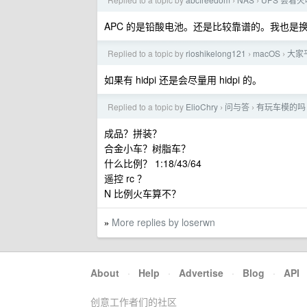
›
›
APC 的是铅酸电池。还是比较靠谱的。我也是
Replied to a topic by
rioshikelong121
macOS
大家平
›
›
如果有 hidpi 还是会尽量用 hidpi 的。
Replied to a topic by
ElioChry
问与答
有玩车模的吗
›
›
成品？拼装？
合金小车？树脂车？
什么比例？ 1:18/43/64
遥控 rc ？
N 比例火车算不？
More replies by loserwn
»
About
·
Help
·
Advertise
·
Blog
·
API
创意工作者们的社区