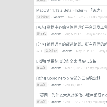
loserwn
MacOS 11.13.2 Beta Finder -> 「访达」
分享发现
•
loserwn
•
Nov 10, 2017
• Lastly replie
[京东] 数据中心综合管理运维平台研发工
酷工作
•
loserwn
•
Aug 5, 2017
• Lastly replied by
[分享] 编程语言的叛逃路线。挺有意思的
1
分享发现
•
loserwn
•
May 11, 2017
• Lastly 
[求助] 苹果移动设备全家桶充电支架
问与答
•
loserwn
•
Mar 16, 2017
• Lastly replied b
[咨询] Gopro hero 5 合适的三轴稳定器
问与答
•
loserwn
•
Jan 10, 2017
「疑问」为什么大家对微信小程序都很 hig
问与答
•
loserwn
•
Jan 9, 2017
• Lastly replied by