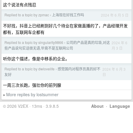
这个说法有点残忍
Replied to a topic by zpmac
上海现在好找工作吗
2024 年 6 月 5 日
›
不好找，抖音上已经刷到好几个待业在家做直播的了，产品经理开发
都有，互联网车企都有
Replied to a topic by singularity9866
公司的产品是真的垃圾,对这
2024 年 6
›
月 3 日
些产品说句实话很无语,毕竟不是互联网公司
听你这个描述，像是中移系的企业。
Replied to a topic by dwlovelife
感觉国内对程序员真的好不
2024 年 6 月 3
›
日
友好
一周三次长跑，强壮你的前列腺
More replies by lostsummer
»
© 2026 V2EX · 13ms · 3.9.8.5
About
·
Language