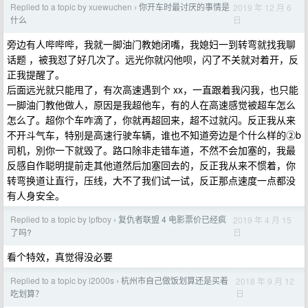
Replied to a topic by xuewuchen
你开车时最讨厌的事情是
2019 年 12 月 6
›
日
什么
旁边有人哔哔哔，我就一脚油门教她闭嘴，我媳妇一到转弯就找我聊
话题 ，被我怼了好几次了。远光你就闪他呗，闪了不关就对着开，反
正我提醒了。
后面远光就只能甩了，有次高速遇到个 xx，一直跟着我闪我，也只能
一脚油门教他做人，原因是我超他车，有的人在高速感觉被超车怎么
怎么了。超你个车咋滴了，你就再超回来，超不过就闪。反正我从来
不开斗气车，特别是高速行驶车辆，谁也不知道旁边是个什么样的②b
司机，別你一下就毁了。路口除非走错车道，不然不会加塞的，我最
反感自作聪明提前走其他道然后加塞回去的，反正我从来不惯着，你
转弯换道让直行，压线，大不了我们试一试，反正那点速度一点都没
有人身安全。
Replied to a topic by lpfboy
复仇者联盟 4 电影票价已经疯
2019 年 4 月 15
›
日
了吗?
看个特效，真觉得没必要
Replied to a topic by i2000s
杭州市自己做饭划算还是买着
2018 年 9 月 12
›
日
吃划算？