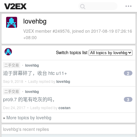
lovehbg
V2EX member #249576, joined on 2017-08-19 07:26:16
+08:00
Switch topics list
二手交易
•
lovehbg
迫于屏幕碎了，收台 htc u11+
2
Sep 9, 2018 • Lastly replied by
lovehbg
二手交易
•
lovehbg
pro9.7 的笔有吃灰的吗，
3
Dec 24, 2017 • Lastly replied by
costan
More topics by lovehbg
»
lovehbg's recent replies