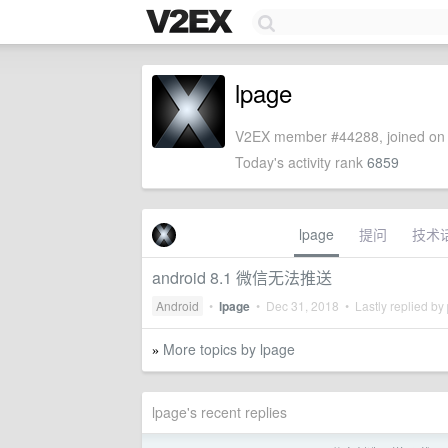
lpage
V2EX member #44288, joined on 
Today's activity rank
6859
lpage
提问
技术
android 8.1 微信无法推送
Android
•
lpage
•
Dec 31, 2018
• Lastly replied by
More topics by lpage
»
lpage's recent replies