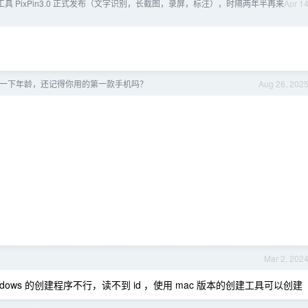
图工具 PixPin3.0 正式发布（文字识别，长截图，录屏，标注），时隔两年半再来
Apr 1
一下年龄，还记得你用的第一款手机吗？
Aug 26, 202
Mar 2, 202
indows 的创建程序不行，读不到 id ，使用 mac 版本的创建工具可以创建