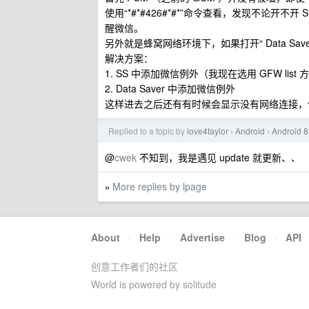
使用“*#*#426#*#*”命令查看，发现不论开
醒微信。
另外就是蜂窝网络环境下，如果打开“ Data Sav
解决方案：
1. SS 中添加微信例外（我现在选用 GFW list 
2. Data Saver 中添加微信例外
这样进去之后还有有时候会显示没有网络连接，
Replied to a topic by
love4taylor
Android
Androi
›
›
@
cwek
不知到，我是遇见 update 就更新、、
More replies by lpage
»
About
·
Help
·
Advertise
·
Blog
·
API
创意工作者们的社区
World is powered by solitude