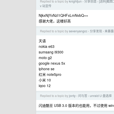
Replied to a topic by
knightjun
分享创造
[送码]截
›
›
v 站宣传
NjkxNjYxNzI1QHFxLmNvbQ==
感谢大佬，这楼好高
Replied to a topic by
sevenyangcc
分享发现
来暴露
›
›
天语
nokia e63
sumsang i9300
moto g2
google nexus 5x
iphone se
红米 note5pro
小米 10
iqoo 12
Replied to a topic by
jonty
问与答
unraid U 盘选择
›
›
闪迪酷豆 USB 3.0 版本的也能用，不过使用 w