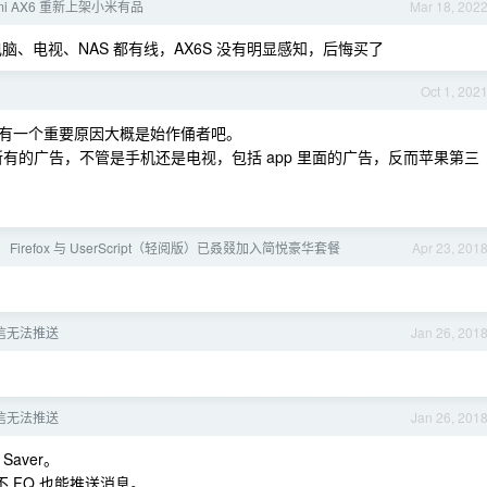
mi AX6 重新上架小米有品
Mar 18, 202
P ，电脑、电视、NAS 都有线，AX6S 没有明显感知，后悔买了
Oct 1, 202
有一个重要原因大概是始作俑者吧。
米所有的广告，不管是手机还是电视，包括 app 里面的广告，反而苹果第三
Firefox 与 UserScript（轻阅版）已叒叕加入简悦豪华套餐
Apr 23, 201
1 微信无法推送
Jan 26, 201
1 微信无法推送
Jan 26, 201
Saver。
不 FQ 也能推送消息。