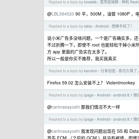
Replied to a topic by
iovekkk
宽带症候群
神机 Red
›
›
@
LBL584520
90 平，500M ，油管 1080
Replied to a topic by
lakie
Android
想换手机了！
›
›
说小米广告多没啥问题，一个是广告确实多，还
不过折腾一下，即使不 root 也能轻松干掉小
方 app 里面的广告实在太多了。
所以一般是你买不推荐，我买我真买
Replied to a topic by
kenshin
分享创造
各位久等了， 
›
›
Firefox 59.02 怎么安装不上？ Violentmonkey
Replied to a topic by
lpage
Android
android 8.
›
›
@
carlmasayoshi
那我们情况不大一样
Replied to a topic by
lpage
Android
android 8.
›
›
@
carlmasayoshi
我发现问题出现在 SS 和 Data 
首先 FCM （之前的 GCM ）并没有被墙，即使