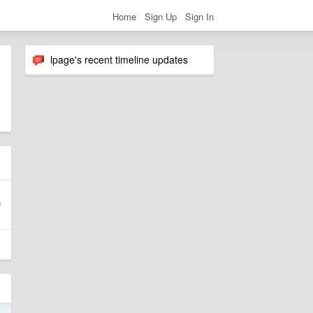
Home
Sign Up
Sign In
lpage's recent timeline updates