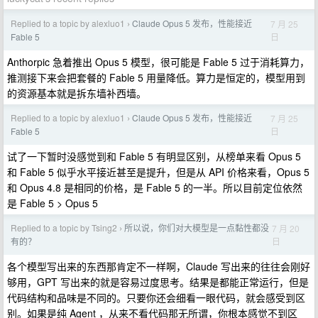
Replied to a topic by alexluo1
Claude Opus 5 发布，性能接近
7 月 25
›
日
Fable 5
Anthorpic 急着推出 Opus 5 模型，很可能是 Fable 5 过于消耗算力，
推测接下来会把套餐的 Fable 5 用量降低。算力是恒定的，模型用到
的资源基本就是拆东墙补西墙。
Replied to a topic by alexluo1
Claude Opus 5 发布，性能接近
7 月 25
›
日
Fable 5
试了一下暂时没感觉到和 Fable 5 有明显区别，从榜单来看 Opus 5
和 Fable 5 似乎水平接近甚至是提升，但是从 API 价格来看，Opus 5
和 Opus 4.8 是相同的价格，是 Fable 5 的一半。所以目前定位依然
是 Fable 5 > Opus 5
Replied to a topic by Tsing2
所以说，你们对大模型是一点黏性都没
7 月 20
›
日
有的？
各个模型写出来的东西那肯定不一样啊，Claude 写出来的往往会刚好
够用，GPT 写出来的就是容易过度思考。结果是都能正常运行，但是
代码结构和品味是不同的。只要你还会细看一眼代码，就会感受到区
别。如果是纯 Agent ，从来不看代码那无所谓，你根本感觉不到区