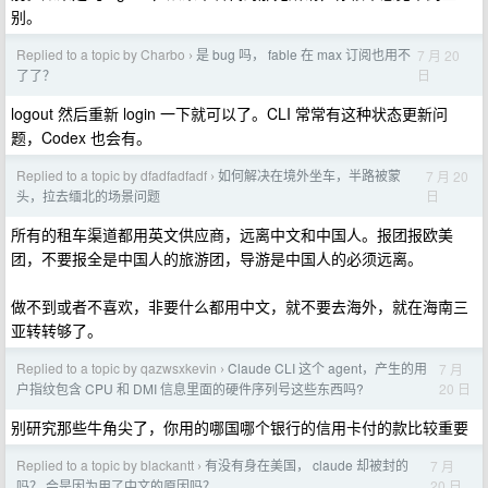
别。
Replied to a topic by Charbo
是 bug 吗， fable 在 max 订阅也用不
7 月 20
›
日
了了？
logout 然后重新 login 一下就可以了。CLI 常常有这种状态更新问
题，Codex 也会有。
Replied to a topic by dfadfadfadf
如何解决在境外坐车，半路被蒙
7 月 20
›
日
头，拉去缅北的场景问题
所有的租车渠道都用英文供应商，远离中文和中国人。报团报欧美
团，不要报全是中国人的旅游团，导游是中国人的必须远离。
做不到或者不喜欢，非要什么都用中文，就不要去海外，就在海南三
亚转转够了。
Replied to a topic by qazwsxkevin
Claude CLI 这个 agent，产生的用
7 月
›
20 日
户指纹包含 CPU 和 DMI 信息里面的硬件序列号这些东西吗?
别研究那些牛角尖了，你用的哪国哪个银行的信用卡付的款比较重要
Replied to a topic by blackantt
有没有身在美国， claude 却被封的
7 月
›
20 日
吗？ 会是因为用了中文的原因吗？