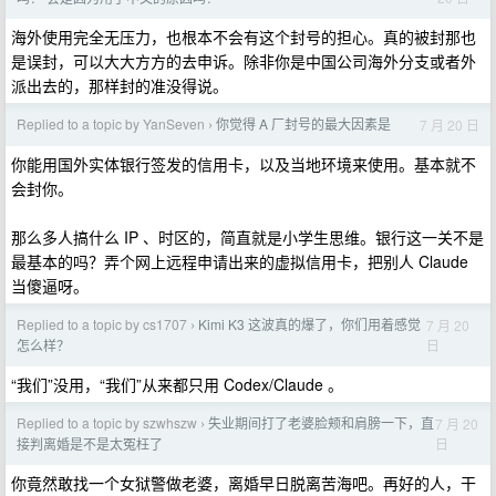
海外使用完全无压力，也根本不会有这个封号的担心。真的被封那也
是误封，可以大大方方的去申诉。除非你是中国公司海外分支或者外
派出去的，那样封的准没得说。
Replied to a topic by YanSeven
你觉得 A 厂封号的最大因素是
7 月 20 日
›
你能用国外实体银行签发的信用卡，以及当地环境来使用。基本就不
会封你。
那么多人搞什么 IP 、时区的，简直就是小学生思维。银行这一关不是
最基本的吗？弄个网上远程申请出来的虚拟信用卡，把别人 Claude
当傻逼呀。
Replied to a topic by cs1707
Kimi K3 这波真的爆了，你们用着感觉
7 月 20
›
日
怎么样？
“我们”没用，“我们”从来都只用 Codex/Claude 。
Replied to a topic by szwhszw
失业期间打了老婆脸颊和肩膀一下，直
7 月 20
›
日
接判离婚是不是太冤枉了
你竟然敢找一个女狱警做老婆，离婚早日脱离苦海吧。再好的人，干