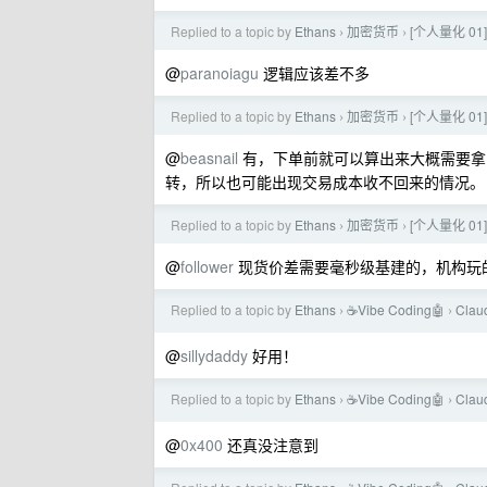
Replied to a topic by
Ethans
加密货币
[个人量化 01
›
›
@
paranoiagu
逻辑应该差不多
Replied to a topic by
Ethans
加密货币
[个人量化 01
›
›
@
beasnail
有，下单前就可以算出来大概需要拿
转，所以也可能出现交易成本收不回来的情况。
Replied to a topic by
Ethans
加密货币
[个人量化 01
›
›
@
follower
现货价差需要毫秒级基建的，机构玩
Replied to a topic by
Ethans
☕Vibe Coding🤖
Cla
›
›
@
sillydaddy
好用！
Replied to a topic by
Ethans
☕Vibe Coding🤖
Cla
›
›
@
0x400
还真没注意到