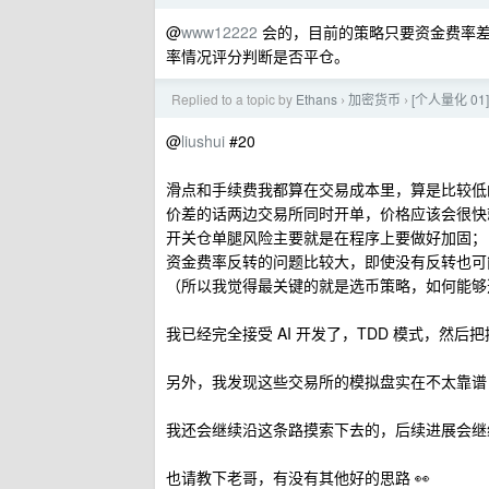
@
www12222
会的，目前的策略只要资金费率差
率情况评分判断是否平仓。
Replied to a topic by
Ethans
加密货币
[个人量化 01
›
›
@
liushui
#20
滑点和手续费我都算在交易成本里，算是比较低
价差的话两边交易所同时开单，价格应该会很快
开关仓单腿风险主要就是在程序上要做好加固；
资金费率反转的问题比较大，即使没有反转也可
（所以我觉得最关键的就是选币策略，如何能够
我已经完全接受 AI 开发了，TDD 模式，然后把控
另外，我发现这些交易所的模拟盘实在不太靠谱
我还会继续沿这条路摸索下去的，后续进展会继
也请教下老哥，有没有其他好的思路 👀