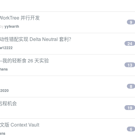
WorkTree 并行开发
9
 by
yyfearth
动性错配实现 Delta Neutral 套利？
24
w12222
的轻断食 26 天实验
13
hans
8
e2020
求远程机会
19
ontext Vault
6
ans