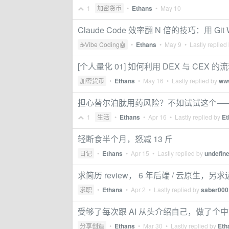
1
加密货币
•
Ethans
•
May 10
Claude Code 效率翻 N 倍的技巧：用 Git 
☕Vibe Coding🤖
•
Ethans
•
May 9
• Lastly replied
[个人量化 01] 如何利用 DEX 与 CEX 的流
加密货币
•
Ethans
•
May 16
• Lastly replied by
ww
担心替尔泊肽用药风险？不如试试这个——我
1
生活
•
Ethans
•
Apr 16
• Lastly replied by
Et
轻断食半个月，怒减 13 斤
日记
•
Ethans
•
Apr 15
• Lastly replied by
undefin
求简历 review， 6 年后端 / 云原生，另
求职
•
Ethans
•
Apr 2
• Lastly replied by
saber000
受够了每次跟 AI 从头介绍自己，做了个中文版 C
分享创造
•
Ethans
•
Mar 30
• Lastly replied by
Eth