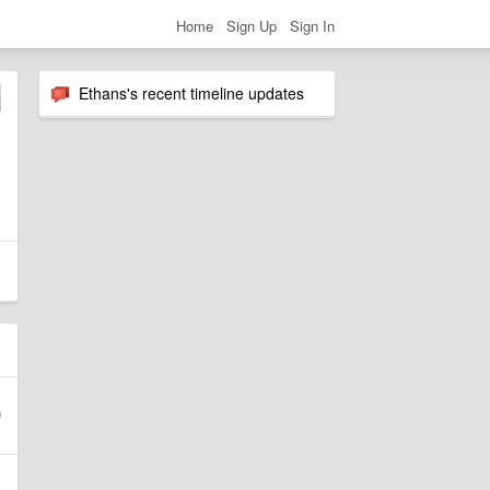
Home
Sign Up
Sign In
Ethans's recent timeline updates