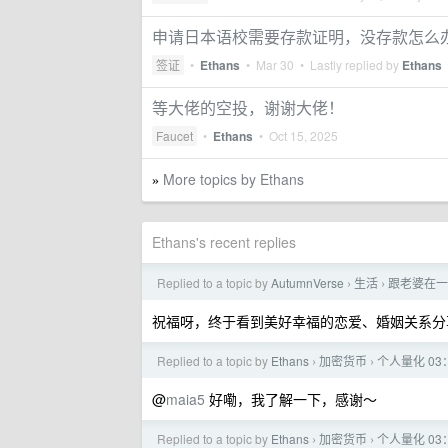
申请日本语校需要存款证明，没存款怎么
签证
•
Ethans
•
Mar 30
• Lastly replied by
Ethans
等大佬的空投，谢谢大佬！
Faucet
•
Ethans
•
Oct 15, 2025
More topics by Ethans
»
Ethans's recent replies
Replied to a topic by
AutumnVerse
生活
跟老婆在一
›
›
祝福呀，终于看到美好幸福的恋爱、婚姻关系分
Replied to a topic by
Ethans
加密货币
个人量化 03
›
›
@
maia5
好嘞，我了解一下，感谢～
Replied to a topic by
Ethans
加密货币
个人量化 03
›
›