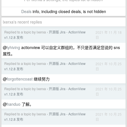
Deals
info, including closed deals, is not hidden
lxerxa's recent replies
Replied to a topic by lxerxa
开源版 Jira - ActionView
2021 年 11 月 18
›
日
v1.12.8 发布
@
lyhiving
actionview 可以自定义群组的，不只是否满足您说的 sns
属性。
Replied to a topic by lxerxa
开源版 Jira - ActionView
2021 年 10 月 25
›
日
v1.12.8 发布
@
forgottencoast
继续努力
Replied to a topic by lxerxa
开源版 Jira - ActionView
2021 年 10 月 25
›
日
v1.12.8 发布
@
handuo
了解。
Replied to a topic by lxerxa
开源版 Jira - ActionView
2021 年 10 月 25
›
日
v1.12.8 发布