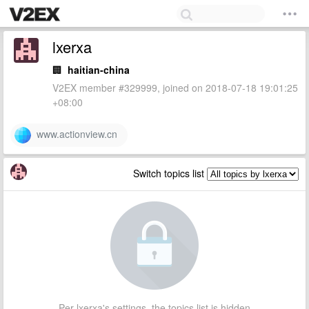
lxerxa
🏢
haitian-china
V2EX member #329999, joined on 2018-07-18 19:01:25
+08:00
www.actionview.cn
Switch topics list
Per lxerxa's settings, the topics list is hidden