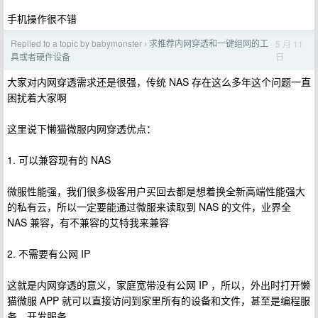
手机操作很不错
Replied to a topic by babymonster
求推荐内网穿透和一键组网的工
5 月 11
›
日
具或者硬件设备
大家对内网穿透需求还是很强，传统 NAS 存在这么多年这个问题一直
困扰着大家啊
这里说下懒猫微服内网穿透优点：
1. 可以兼容现有的 NAS
微服性能强，我们很多极客用户买回去都是想着换全新高端性能强大
的私有云，所以一定要能通过微服来读取到 NAS 的文件，业界全
NAS 兼容，有不兼容的艾特我来兼容
2. 不需要有公网 IP
这就是内网穿透的意义，家庭宽带没有公网 IP ，所以，外出时打开懒
猫微服 APP 就可以直接访问到家里所有的设备和文件，甚至是编程服
务、开发服务。