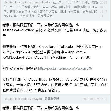
Replied to a topic by drymonfidelia
在美国，不玩 BT PT 什么的，就备
2025
›
年 6
份一点自己买的动漫光盘和一些 4k 录像，预估未来 5 年数据量 30TB 以
月 17
内，有什么高安全性（必须支持全盘加密、SMB 传输加密）高性价比的
日
NAS 方案？不喜欢折腾，最好是成品
老板，懒猫微服了解一下，自带超强内网穿透，比
Tailscale+Cloudflare 更快, 不依赖公网 IP,自带 MFA 认证，防黑客攻
击
懒猫微服 = 传统 NAS + Cloudflare + Tailscale + VPN 虚拟专网 +
Authy + Nginx + AI 大模型 + 微信小程序 + AppStore +
KVM/Docker/PVE + iCloud/TimeMachine + Chrome 电视
阿里安全专家用户笔记
http://post.smzdm.com/p/aprqvvl9/
支持全自动同步 iCloud 相片，同步好后，Android 或 PC 也都支持直
接查看，一家人使用非常方便。内置最大支持 16T 空间，存个上百万
张照片妥妥的，iCloud 也退订省钱了。
Replied to a topic by sh3yee
家庭服务器
2025 年 6 月 11 日
›
老板，懒猫微服了解一下，自带超强内网穿透，比