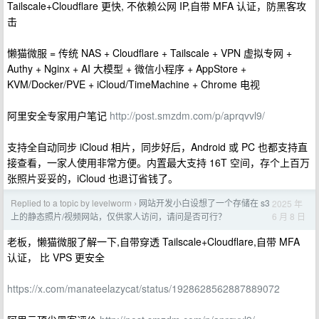
Tailscale+Cloudflare 更快, 不依赖公网 IP,自带 MFA 认证，防黑客攻
击
懒猫微服 = 传统 NAS + Cloudflare + Tailscale + VPN 虚拟专网 +
Authy + Nginx + AI 大模型 + 微信小程序 + AppStore +
KVM/Docker/PVE + iCloud/TimeMachine + Chrome 电视
阿里安全专家用户笔记
http://post.smzdm.com/p/aprqvvl9/
支持全自动同步 iCloud 相片，同步好后，Android 或 PC 也都支持直
接查看，一家人使用非常方便。内置最大支持 16T 空间，存个上百万
张照片妥妥的，iCloud 也退订省钱了。
Replied to a topic by levelworm
网站开发小白设想了一个存储在 s3
2025 年
›
6 月 8 日
上的静态照片/视频网站，仅供家人访问，请问是否可行？
老板，懒猫微服了解一下,自带穿透 Tailscale+Cloudflare,自带 MFA
认证， 比 VPS 更安全
https://x.com/manateelazycat/status/1928628562887889072