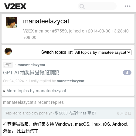
manateelazycat
V2EX member #57559, joined on 2014-03-06 13:28:40
+08:00
Switch topics list
推广
•
manateelazycat
GPT AI 抽奖懒猫微服顶配
4
Oct 24, 2024 • Lastly replied by
manateelazycat
More topics by manateelazycat
»
manateelazycat's recent replies
Replied to a topic by ponelyr
想 2000 内搞个 nas 带 2T
6 月 2 日
›
推荐懒猫微服，他们家支持 Windows, macOS, linux, iOS, Android,
鸿蒙， 比亚迪汽车