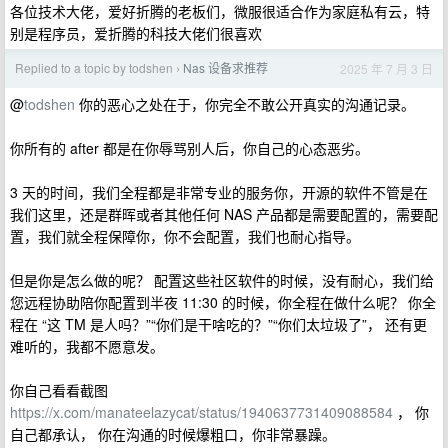
各位技术大佬，爱好折腾的老板们，微服很适合作为家庭私有云，特
别是程序员，爱折腾的科技大佬们很喜欢
Replied to a topic by todshen
Nas 设备求推荐
2025 年 7 月 3 日
›
@
todshen
你的恶心之处在于，你完全不敢公开真实的沟通记录。
你所有的 after 都是在你辱骂别人后，你自己的心态恶劣。
3 天的时间，我们全程都是非常专业的服务你，开源的软件不管是在
我们这里，还是群晖或者其他任何 NAS 产品都是需要配置的，需要配
置，我们就全程保障你，你不会配置，我们也耐心指导。
但是你是怎么做的呢？ 配置这些社区软件的时候，没有耐心，我们给
您远程协助陪你配置到半夜 11:30 的时候，你全程在做什么呢？ 你全
程在 “这 TM 是人吗？”“你们是干啥吃的？”“你们太垃圾了”， 还有更
难听的，我都不愿意发。
你自己看看截图
https://x.com/manateelazycat/status/1940637731409088584
， 你
自己都承认， 你在沟通的时候爆粗口，你非常暴躁。