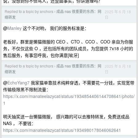
说，没想到你不但骂人，还歪曲事实，你讲道理吗？
Replied to a topic by anchors
成品 nas 很重要的东西：网
2025 年 6 月 18
›
日
络转发
@
Manley
这个不对哟， 我们的服务标准是：
老板好，群里是懒猫微服的 CEO 、CTO 、CCO 、COO 亲自为你服
务，不仅仅这些 O ，还包括所有的团队成员，为您提供 7x18 小时的
售后服务，有事您呼我，包你满意[呲牙]
Replied to a topic by anchors
成品 nas 很重要的东西：网
2025 年 6 月 18
›
日
络转发
@
EchoYang7
我家猫单靠技术纯粹穿透，不需要花一分钱，实现宽带
传输极限黑不限制流量：
https://x.com/manateelazycat/status/1934854406144708641/photo/
1
明天抽奖送一台懒猫微服， 感兴趣的可以去推特转发，免费送成品
NAS ， 不要钱：
https://x.com/manateelazycat/status/1934980178046062641