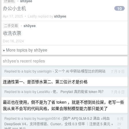
计算机
•
sh3yee
办公小主机
10
Apr 17, 2025 • Lastly replied by
sh3yee
二手交易
•
sh3yee
收洗衣票
Dec 16, 2024
More topics by sh3yee
»
sh3yee's recent replies
Replied to a topic by userlogin
又一个 AI 中转站/模型比价的网站
7 月 9 日
›
连通性第一、是否惨水第二、第三估计才是价格
Replied to a topic by LessWu
佬， Ponytail 真的能省 token 吗？
7 月 6 日
›
最近也在使用，倒不是为了省 token ，就是不想到处拉屎，老写一些
我从来不会写的代码风格，如果会限制模型能力那只能关了
Replied to a topic by huangyin0514
[国产 API] GLM-5.2 满血 +纯血
6 月
›
29
DeepSeek V4，支持思维链、Cursor，全线 0.3 倍率 ｜注册送 5 美元 +
日
抽奖 200 美元