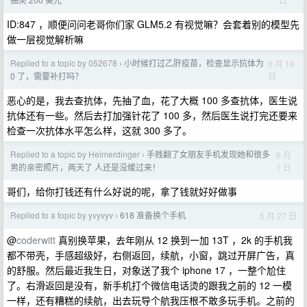
ID:847 ，顺便问问老哥你们家 GLM5.2 有视觉嘛？会套着别的模型先
做一层视觉解析嘛
Replied to a topic by 052678
小时候打过乙肝疫苗，检查显示抗体为
6 月 16
›
日
0 了，需要补打吗？
恶心的是，我去查抗体，先抽了血，花了大概 100 多查抗体，医生说
抗体还有一些。然后去打加强针花了 100 多，然后医生说打完还要来
检查一次抗体水平怎么样，这就 300 多了。
Replied to a topic by Heimerdinger
手贱翻了女朋友手机发现她和很多
6 月
›
1 日
男的亲密照片，两天了 人还是没缓过来！
哥们，给你打钱还有什么好说的呢，拿了钱就好好做事
Replied to a topic by yvyvyv
618 准备换个手机
5 月 27 日
›
@
coderwitt
真别换苹果，去年刚从 12 换到一加 13T ，2k 的手机我
都不带壳，手感超级好，右侧返回，续航，小窗，跳过开屏广告，真
的舒服。然后最近我生日，对象送了我个 iphone 17 ，一整个尬住
了。右滑返回是没有，新手机打个微信电话烫的跟我之前的 12 一模
一样，还有糟糕的续航，出去玩导个航我压根不敢多玩手机。之前的