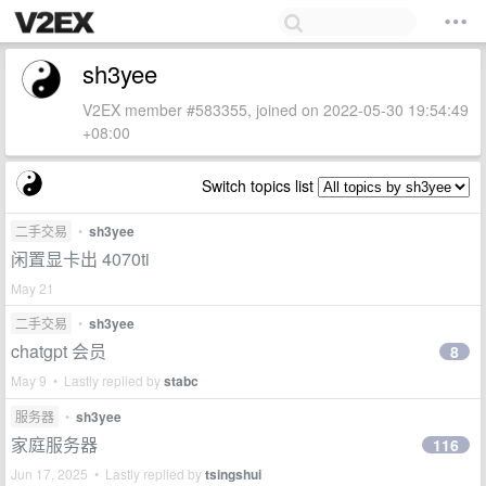
sh3yee
V2EX member #583355, joined on 2022-05-30 19:54:49
+08:00
Switch topics list
二手交易
•
sh3yee
闲置显卡出 4070ti
May 21
二手交易
•
sh3yee
chatgpt 会员
8
May 9 • Lastly replied by
stabc
服务器
•
sh3yee
家庭服务器
116
Jun 17, 2025 • Lastly replied by
tsingshui