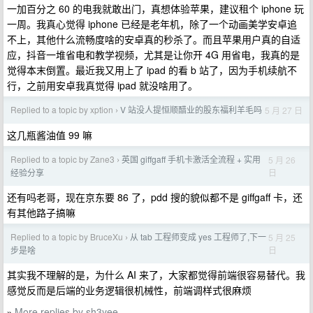
一加百分之 60 的电我就敢出门，真想体验苹果，建议租个 iphone 玩
一周。我真心觉得 iphone 已经是老年机，除了一个动画美学安卓追
不上，其他什么流畅度啥的安卓真的秒杀了。而且苹果用户真的自适
应，抖音一堆省电和教学视频，尤其是让你开 4G 用省电，我真的是
觉得本末倒置。最近我又用上了 ipad 的看 b 站了，因为手机续航不
行，之前用安卓我真觉得 ipad 就没啥用了。
Replied to a topic by xption
V 站没人提恒顺醋业的股东福利羊毛吗
5 月 27 日
›
这几瓶酱油值 99 嘛
Replied to a topic by Zane3
英国 giffgaff 手机卡激活全流程 + 实用
5 月 26
›
日
经验分享
还有吗老哥，现在京东要 86 了，pdd 搜的貌似都不是 giffgaff 卡，还
有其他路子搞嘛
Replied to a topic by BruceXu
从 tab 工程师变成 yes 工程师了,下一
5 月 25
›
日
步是啥
其实我不理解的是，为什么 AI 来了，大家都觉得前端很容易替代。我
感觉反而是后端的业务逻辑很机械性，前端调样式很麻烦
More replies by sh3yee
»