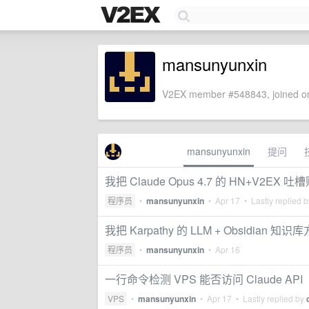
mansunyunxin
V2EX member #548843, joined on
mansunyunxin
提问
我把 Claude Opus 4.7 的 HN+V
程序员
•
mansunyunxin
•
Apr 17
• Lastly replied 
我把 Karpathy 的 LLM + Obsid
程序员
•
mansunyunxin
•
Apr 16
一行命令检测 VPS 能否访问 Claude A
VPS
•
mansunyunxin
•
Apr 17
• Lastly replied by