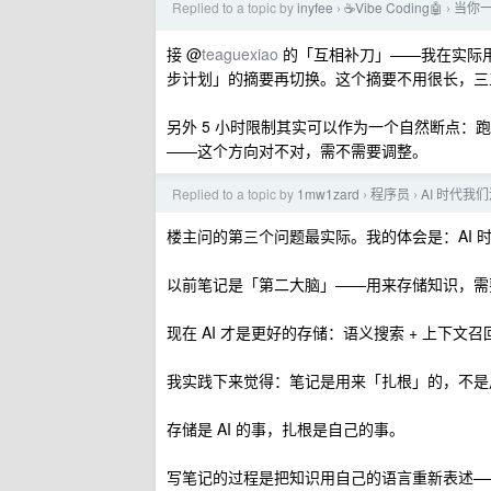
Replied to a topic by
inyfee
☕Vibe Coding🤖
当你一
›
›
接 @
teaguexiao
的「互相补刀」——我在实际
步计划」的摘要再切换。这个摘要不用很长，三
另外 5 小时限制其实可以作为一个自然断点
——这个方向对不对，需不需要调整。
Replied to a topic by
1mw1zard
程序员
AI 时代我
›
›
楼主问的第三个问题最实际。我的体会是：AI 
以前笔记是「第二大脑」——用来存储知识，需
现在 AI 才是更好的存储：语义搜索 + 上下
我实践下来觉得：笔记是用来「扎根」的，不是
存储是 AI 的事，扎根是自己的事。
写笔记的过程是把知识用自己的语言重新表述—