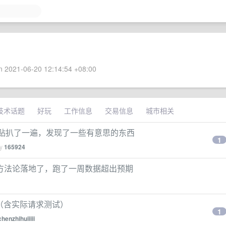
 2021-06-20 12:14:54 +08:00
技术话题
好玩
工作信息
交易信息
城市相关
2EX 吐槽贴扒了一遍，发现了一些有意思的东西
1
by
165924
ian 知识库方法论落地了，跑了一周数据超出预期
PI（含实际请求测试）
1
chenzhihuiiiii