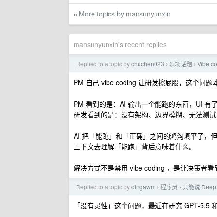
More topics by mansunyunxin
»
mansunyunxin's recent replies
Replied to a topic by
chuchen023
职场话题
Vibe 
›
›
PM 自己 vibe coding 让研发擦屁股，
PM 看到的是：AI 输出一个能跑的东西，UI 
研发看到的是：没有架构、边界模糊、无法测试
AI 把「能跑」和「正确」之间的鸿沟填平了，但这
上下文去理解「能跑」背后意味着什么。
解决方式不是禁用 vibe coding ，是让决
Replied to a topic by
dingawm
程序员
只能说 Dee
›
›
「没有灵性」这个问题，最近在研究 GPT-5.5 和