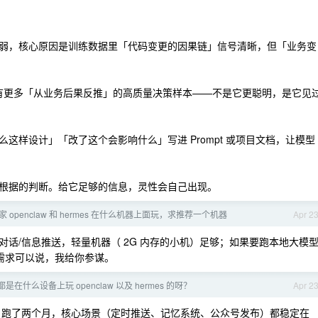
弱，核心原因是训练数据里「代码变更的因果链」信号清晰，但「业务变
据里有更多「从业务后果反推」的高质量决策样本——不是它更聪明，是它见
这样设计」「改了这个会影响什么」写进 Prompt 或项目文档，让模型
根据的判断。给它足够的信息，灵性会自己出现。
 openclaw 和 hermes 在什么机器上面玩，求推荐一个机器
Apr 2
话/信息推送，轻量机器（ 2G 内存的小机）足够；如果要跑本地大模
具体需求可以说，我给你参谋。
是在什么设备上玩 openclaw 以及 hermes 的呀？
Apr 2
复杂。跑了两个月，核心场景（定时推送、记忆系统、公众号发布）都稳定在