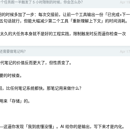
个任务跑一半触发了 5 小时限制的时候，你会怎么办？
Apr 1
用的时候多加了一步：每次交接前，让前一个工具输出一份「已完成+下一
五句话就行，但能大幅减少第二个工具「重新理解上下文」的时间消耗。
：跑太久的大任务本身就不是好的工程实践，限制触发时反而逼你检查一次
们还需要做笔记吗？
Apr 1
时代笔记的价值反而更大了，但性质变了。
要的时候查。
文召回，比任何笔记系统都快。那笔记用来做什么？
用来「存储」的。
—这逼你发现「我到底懂没懂」。AI 给你的是输出，写下来才是内化。