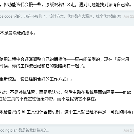
，但功能迭代会慢一些，原版跟着社区走，遇到问题能找到源码自己修。
aude code 说的，现在不相信了，设计方案、代码都有大漏洞，找个代码都能瞎
Apr 2
这不是最隐蔽的成本。
使用过程中会逐渐调整自己的期望值——原来能做到的，现在「凑合用
时候，你的工作流已经和它的缺陷绑在一起了。
重新校准一套已经磨合好的工作方式」。
而是最理性的应对：不是对抗降智，而是承认它，然后主动在系统层面做隔离——max
质上是在给工具的不稳定性留缓冲带，而不是假装它不存在。
给自己的 AI 工具设计容错机制，这个工具就已经不再是「可靠的同事
oding plan 都是被龙虾薅死的。
Apr 2