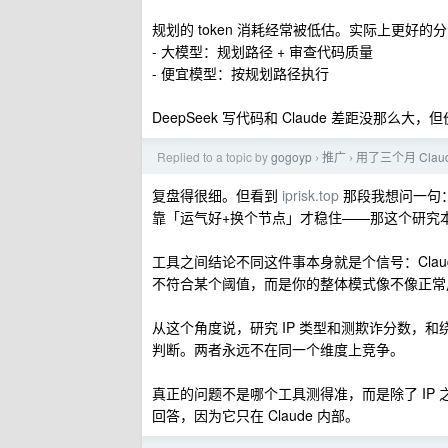
规划的 token 消耗经常被低估。实际上更好的
- 大模型：规划路径 + 审查代码质量
- 便宜模型：按规划路径执行
DeepSeek 写代码和 Claude 差距没那
Replied to a topic by
gogoyp
推广
用了三个月 Clau
›
›
复盘得很细。但看到
iprisk.top
那段我想问一句
靠「运气好+换个节点」才稳住——那这个研究
工具之间结论不同这件事本身就是个信号：Clau
不符合某个阈值，而是你的整体模式像不像正常
从这个角度说，研究 IP 类型和测欺诈分数，
判断。两者永远不在同一个维度上竞争。
真正的问题不是哪个工具测得准，而是除了 IP
回答，因为它只在 Claude 内部。