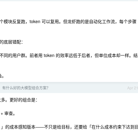
模块反复跑，token 可以复用。但龙虾跑的是自动化工作流，每个步骤
。
的底层错配：
同的用户群。前者用 token 的效率远低于后者，但单位成本却一样。结
鱼。
了，有什么好的大模型组合方案？
Apr 2
级太多。更好的组合是：
 + 审查。
 Execution 」的成本感知版本——不只是给目标，还要给「在什么成本约束下达到