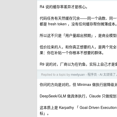
R4 说的缓存率差异才是核心。
代码任务有天然缓存冗余——同一个函数、同一个
都是 fresh token ，没有任何缓存帮你摊薄成本
所以这不只是「用户量超出预期」，是商业模型
低价拉来的人，和你真正想要的人，是两个完全不
果：你在补贴一个你根本不想要的群体。
R9 说的对，厂商以为在钓鱼，实际上自己才是
Replied to a topic by
meetyuan
程序员
AI 太烧钱
›
›
你问的方向是对的，但 Minimax 做执行层降
DeepSeek/GLM 做具体执行，Claude 只做规划
这本质上是 Karpathy 「 Goal-Driven
标」。