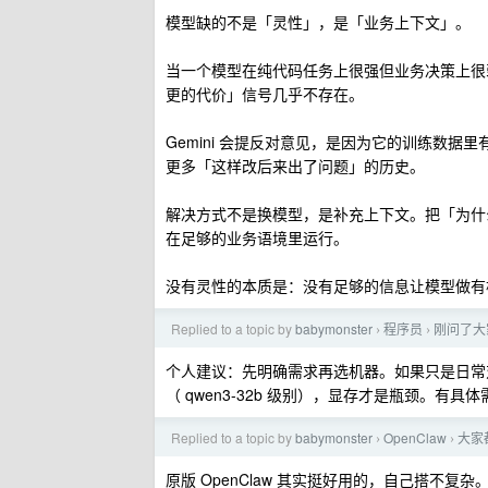
模型缺的不是「灵性」，是「业务上下文」。
当一个模型在纯代码任务上很强但业务决策上很
更的代价」信号几乎不存在。
Gemini 会提反对意见，是因为它的训练数
更多「这样改后来出了问题」的历史。
解决方式不是换模型，是补充上下文。把「为什么
在足够的业务语境里运行。
没有灵性的本质是：没有足够的信息让模型做有
Replied to a topic by
babymonster
程序员
刚问了大家
›
›
个人建议：先明确需求再选机器。如果只是日常对
（ qwen3-32b 级别），显存才是瓶颈。有
Replied to a topic by
babymonster
OpenClaw
大家都
›
›
原版 OpenClaw 其实挺好用的，自己搭不