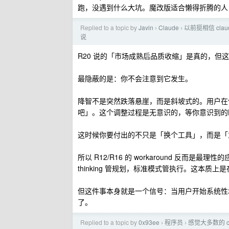
跑，没遇到什么大坑。魔改版适合懒得折腾的人
Replied to a topic by
Javin
Claude
以前挺相信 cl
›
›
说
R20 说的「市场成熟后品质收缩」是真的，但
最隐蔽的是：你不会注意到它发生。
降智不是突然跌落悬崖，而是斜坡式的。用户在
吧」。这个调整过程是无意识的，等你意识到的
这时候你要付出的不只是「换个工具」，而是「
所以 R12/R16 的 workaround 反
thinking 管规划，标准模式管执行。这本
但这件事本身就是一个信号：当用户开始系统性地
了。
Replied to a topic by
0x93ee
程序员
感觉大多数的 c
›
›