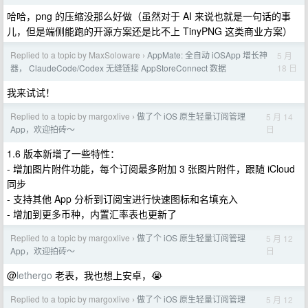
哈哈，png 的压缩没那么好做（虽然对于 AI 来说也就是一句话的事
儿，但是端侧能跑的开源方案还是比不上 TinyPNG 这类商业方案）
Replied to a topic by MaxSoloware
AppMate: 全自动 iOSApp 增长神
5 月
›
18 日
器， ClaudeCode/Codex 无缝链接 AppStoreConnect 数据
我来试试！
Replied to a topic by margoxlive
做了个 iOS 原生轻量订阅管理
5 月 14
›
日
App，欢迎拍砖～
1.6 版本新增了一些特性：
- 增加图片附件功能，每个订阅最多附加 3 张图片附件，跟随 iCloud
同步
- 支持其他 App 分析到订阅宝进行快速图标和名填充入
- 增加到更多币种，内置汇率表也更新了
Replied to a topic by margoxlive
做了个 iOS 原生轻量订阅管理
5 月 12
›
日
App，欢迎拍砖～
@
lethergo
老表，我也想上安卓，😭
Replied to a topic by margoxlive
做了个 iOS 原生轻量订阅管理
5 月 12
›