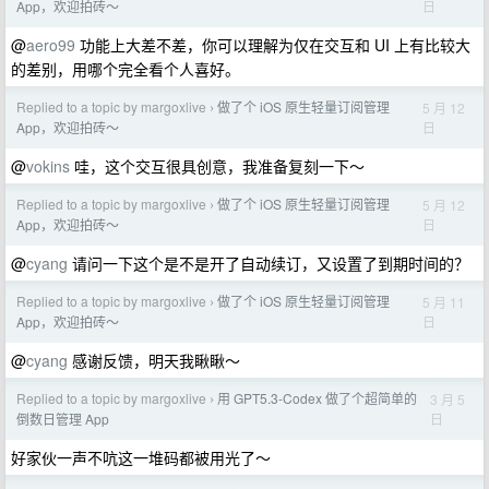
日
App，欢迎拍砖～
@
aero99
功能上大差不差，你可以理解为仅在交互和 UI 上有比较大
的差别，用哪个完全看个人喜好。
Replied to a topic by margoxlive
做了个 iOS 原生轻量订阅管理
5 月 12
›
日
App，欢迎拍砖～
@
vokins
哇，这个交互很具创意，我准备复刻一下～
Replied to a topic by margoxlive
做了个 iOS 原生轻量订阅管理
5 月 12
›
日
App，欢迎拍砖～
@
cyang
请问一下这个是不是开了自动续订，又设置了到期时间的？
Replied to a topic by margoxlive
做了个 iOS 原生轻量订阅管理
5 月 11
›
日
App，欢迎拍砖～
@
cyang
感谢反馈，明天我瞅瞅～
Replied to a topic by margoxlive
用 GPT5.3-Codex 做了个超简单的
3 月 5
›
日
倒数日管理 App
好家伙一声不吭这一堆码都被用光了～