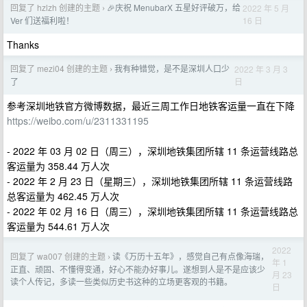
回复了 hzlzh 创建的主题
🎉庆祝 MenubarX 五星好评破万，给
2022 年 5 月
›
16 日
Ver 们送福利啦！
Thanks
回复了 mezi04 创建的主题
我有种错觉，是不是深圳人口少
2022 年 3 月 3
›
日
了
参考深圳地铁官方微博数据，最近三周工作日地铁客运量一直在下降
https://weibo.com/u/2311331195
- 2022 年 03 月 02 日（周三），深圳地铁集团所辖 11 条运营线路总
客运量为 358.44 万人次
- 2022 年 2 月 23 日（星期三），深圳地铁集团所辖 11 条运营线路
总客运量为 462.45 万人次
- 2022 年 02 月 16 日（周三），深圳地铁集团所辖 11 条运营线路总
客运量为 544.61 万人次
2022
回复了 wa007 创建的主题
读《万历十五年》，感觉自己有点像海瑞，
›
年 1
正直、顽固、不懂得变通，好心不能办好事儿。遂想到人是不是应该少
月 23
读个人传记，多读一些类似历史书这种的立场更客观的书籍。
日