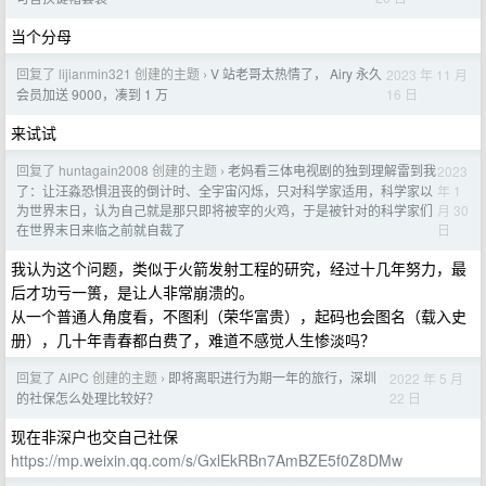
当个分母
回复了 lijianmin321 创建的主题
V 站老哥太热情了， Airy 永久
2023 年 11 月
›
16 日
会员加送 9000，凑到 1 万
来试试
回复了 huntagain2008 创建的主题
老妈看三体电视剧的独到理解雷到我
2023
›
年 1
了：让汪淼恐惧沮丧的倒计时、全宇宙闪烁，只对科学家适用，科学家以
月 30
为世界末日，认为自己就是那只即将被宰的火鸡，于是被针对的科学家们
日
在世界末日来临之前就自裁了
我认为这个问题，类似于火箭发射工程的研究，经过十几年努力，最
后才功亏一篑，是让人非常崩溃的。
从一个普通人角度看，不图利（荣华富贵），起码也会图名（载入史
册），几十年青春都白费了，难道不感觉人生惨淡吗？
回复了 AIPC 创建的主题
即将离职进行为期一年的旅行，深圳
2022 年 5 月
›
22 日
的社保怎么处理比较好？
现在非深户也交自己社保
https://mp.weixin.qq.com/s/GxlEkRBn7AmBZE5f0Z8DMw