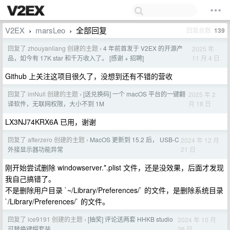
V2EX
marsLeo
全部回复
回复总数
139
›
›
回复了 zhouyanliang 创建的主题
4 年前首发于 V2EX 的开源产
2025 年
›
11 月 4 日
品，如今有 17K star 和千万收入了。 [感谢 + 招聘]
Github 上关注这项目很久了，没想到还有不错的营收
回复了 imNull 创建的主题
[送兑换码] 一个 macOS 平台的一键翻
2025 年 2
›
月 18 日
译软件，无联网权限，大小不到 1M
LX3NJ74KRX6A 已用，谢谢
回复了 afterzero 创建的主题
MacOS 更新到 15.2 后， USB-C
2024 年 12 月
›
21 日
外接显示器功能异常
刚开始尝试删除 windowserver.*.plist 文件，还是没效果，后面才发现
我自己搞错了。
不是删除用户目录 `~/Library/Preferences/` 的文件，是删除系统目录
`/Library/Preferences/` 的文件。
回复了 ice9191 创建的主题
[抽奖] 评论送两套 HHKB studio
2024 年 10 月
›
26 日
可替换键帽套装