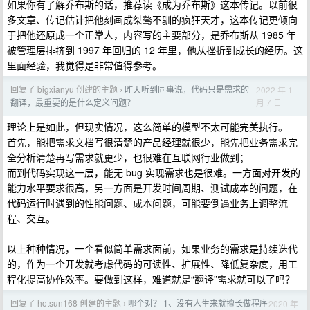
如果你有了解乔布斯的话，推荐读《成为乔布斯》这本传记。以前很
多文章、传记估计把他刻画成桀骜不驯的疯狂天才，这本传记更倾向
于把他还原成一个正常人，内容写的主要部分，是乔布斯从 1985 年
被管理层排挤到 1997 年回归的 12 年里，他从挫折到成长的经历。这
里面经验，我觉得是非常值得参考。
回复了 bigxianyu 创建的主题
昨天听到同事说，代码只是需求的
2022 年 1
›
月 7 日
翻译，最重要的是什么定义问题？
理论上是如此，但现实情况，这么简单的模型不太可能完美执行。
首先，能把需求文档写很清楚的产品经理就很少，能先把业务需求完
全分析清楚再写需求就更少，也很难在互联网行业做到；
而到代码实现这一层，能无 bug 实现需求也是很难。一方面对开发的
能力水平要求很高，另一方面是开发时间周期、测试成本的问题，在
代码运行时遇到的性能问题、成本问题，可能要倒逼业务上调整流
程、交互。
以上种种情况，一个看似简单需求面前，如果业务的需求是持续迭代
的，作为一个开发就考虑代码的可读性、扩展性、降低复杂度，用工
程化提高协作效率。要做到这样，难道就是“翻译”需求就可以了吗？
回复了 hotsun168 创建的主题
哪个对？ 1、没有人生来就擅长做程序
2020 年
›