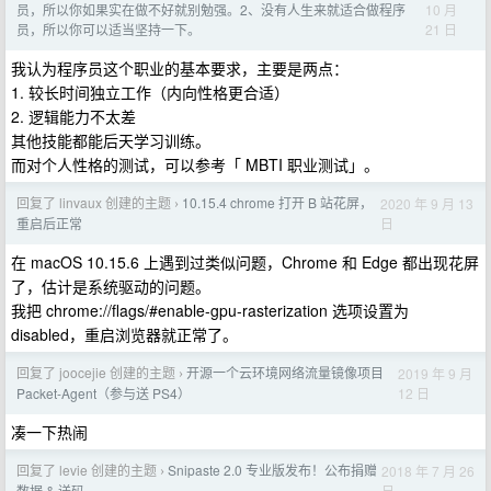
10 月
员，所以你如果实在做不好就别勉强。2、没有人生来就适合做程序
21 日
员，所以你可以适当坚持一下。
我认为程序员这个职业的基本要求，主要是两点：
1. 较长时间独立工作（内向性格更合适）
2. 逻辑能力不太差
其他技能都能后天学习训练。
而对个人性格的测试，可以参考「 MBTI 职业测试」。
回复了 linvaux 创建的主题
10.15.4 chrome 打开 B 站花屏，
2020 年 9 月 13
›
日
重启后正常
在 macOS 10.15.6 上遇到过类似问题，Chrome 和 Edge 都出现花屏
了，估计是系统驱动的问题。
我把 chrome://flags/#enable-gpu-rasterization 选项设置为
disabled，重启浏览器就正常了。
回复了 joocejie 创建的主题
开源一个云环境网络流量镜像项目
2019 年 9 月
›
12 日
Packet-Agent（参与送 PS4）
凑一下热闹
回复了 levie 创建的主题
Snipaste 2.0 专业版发布！公布捐赠
2018 年 7 月 26
›
日
数据 & 送码