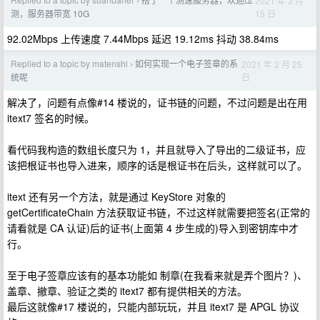
2021 年 3 月
›
15 日
测，服务器带宽 10G
92.02Mbps 上传速度 7.44Mbps 延迟 19.12ms 抖动 38.84ms
Replied to a topic by matenshi
如何实现一个电子签章的系
2021 年 2 月 25
›
日
统呢
解决了，问题有点像#14 楼说的，证书链的问题，不过问题是出在用
itext7 签名的时候。
看代码我构造的数组长度只为 1，并且就导入了导出的二级证书，应
该把根证书也导入进来，顺序的话是根证书在后头，这样就可以了。
itext 还有另一个方法，就是通过 KeyStore 对象的
getCertificateChain 方法获取证书链，不过这样就需要把签名(正常的
请看就是 CA 认证)后的证书(上面第 4 步生成的)导入到密钥库中才
行。
至于电子签章应该有的基本功能如 制章(在我看来就是弄个图片？)、
盖章、撤章、验证之类的 itext7 都有提供相关的方法。
最后这就像#17 楼说的，只能内部玩玩，并且 itext7 是 APGL 协议