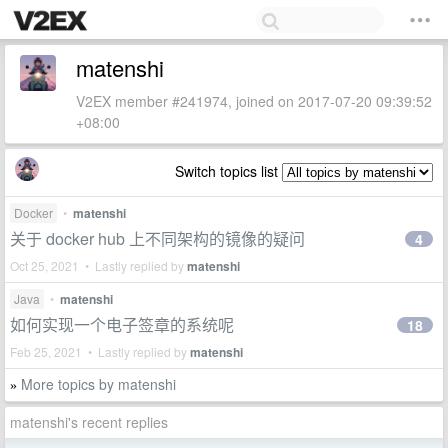
matenshi
V2EX member #241974, joined on 2017-07-20 09:39:52
+08:00
Switch topics list
Docker
•
matenshi
关于 docker hub 上不同架构的镜像的疑问
4
Oct 25, 2021 • Lastly replied by
matenshi
Java
•
matenshi
如何实现一个电子签章的系统呢
18
Feb 25, 2021 • Lastly replied by
matenshi
More topics by matenshi
»
matenshi's recent replies