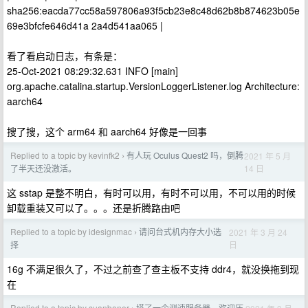
sha256:eacda77cc58a597806a93f5cb23e8c48d62b8b874623b05e
69e3bfcfe646d41a 2a4d541aa065 |
看了看启动日志，有条是：
25-Oct-2021 08:29:32.631 INFO [main]
org.apache.catalina.startup.VersionLoggerListener.log Architecture:
aarch64
搜了搜，这个 arm64 和 aarch64 好像是一回事
Replied to a topic by kevinfk2
有人玩 Oculus Quest2 吗，倒腾
2021 年 5 月
›
14 日
了半天还没激活。
这 sstap 是整不明白，有时可以用，有时不可以用，不可以用的时候
卸载重装又可以了。。。还是折腾路由吧
Replied to a topic by idesignmac
请问台式机内存大小选
2021 年 3 月 24
›
日
择
16g 不满足很久了，不过之前查了查主板不支持 ddr4，就没换拖到现
在
Replied to a topic by suanbaner
搭了一个测速服务器，欢迎压