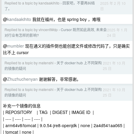
Replied to a topic by kandaakihito
回家吧，不要再纠结
2025 年 2 月 10
›
日
了。
@
kandaakihito
我就在福州，也是 spring boy ，难哦
Replied to a topic by vincentWdp
Cursor 既然如此高效, 未来会
2025 年 1 月
›
24 日
对行业有怎样的影响?
@
mumbler
现在通义的插件倒也能创建文件或修改代码了，只是确实
比不上 cursor
Replied to a topic by matenshi
关于 docker hub 上不同架构
2021 年 10 月
›
25 日
的镜像的疑问
@
Zhuzhuchenyan
谢谢解答，非常感谢。
Replied to a topic by matenshi
关于 docker hub 上不同架构
2021 年 10 月
›
25 日
的镜像的疑问
补充一个镜像的信息
| REPOSITORY | TAG | DIGEST | IMAGE ID |
| ---- | ---- | ---- | ---- |
| arm64v8/tomcat | 9.0.54-jre8-openjdk | none | 2a4d541aa065 |
| tomcat | none |