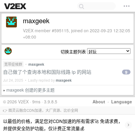
maxgeek
V2EX member #595115, joined on 2022-09-23 12:32:05
+08:00
切换主题列表
宽带症候群
•
maxgeek
自己做了个查询本地和国际线路 ip 的网站
9
Jul 24, 2025 • Lastly replied by
maxgeek
maxgeek 创建的更多主题
»
© 2026 V2EX · 9ms · 3.9.8.5
About
·
Language
👉 图灵云融合CDN加速，大厂资源、比价全网
以最低的价格，满足您对CDN加速的所有需求🚀 免请求费，
›
并提供安全防护功能，仅计费正常流量💰