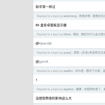
和平常一样过
Replied to a topic by
wellcheng
奇思妙想
我想在玄关
›
›
86 盒安卓面板显示器
Replied to a topic by
0Nick
微信
微信为什么会占很
›
›
@
kljsandjb
Replied to a topic by
yuanji
求职
[日本] 有没有在
›
›
@
jyjmrlk
Replied to a topic by
eastlhu
问与答
想问下大家，
›
›
1
Replied to a topic by
wqsfree
健康
去医院检查了，
›
›
没想到熬夜的影响这么大