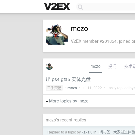
mczo
V2EX member #201854, joined on
mczo
提问
技术
出 ps4 gta5 实体光盘
二手交易
•
mczo
•
Jul 11, 2022
• Lastly replied by
More topics by mczo
»
mczo's recent replies
Replied to a topic by
kakalulin
问与答
大家过过体验
›
›