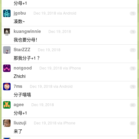
分母+1
jgobu
Dec 19, 2018 via Android
75
凑数~
kuangwinnie
Dec 19, 2018
76
我也要分母！
StarZZZ
Dec 19, 2018
77
那我分子+1 ？
notgood
Dec 19, 2018 via iPhone
78
Zhichi
7ms
Dec 19, 2018 via Android
79
分子嘻嘻
agee
Dec 19, 2018
80
分母+1
liuzuji
Dec 19, 2018 via iPhone
81
来了