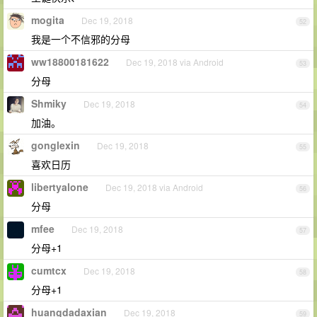
mogita
Dec 19, 2018
52
我是一个不信邪的分母
ww18800181622
Dec 19, 2018 via Android
53
分母
Shmiky
Dec 19, 2018
54
加油。
gonglexin
Dec 19, 2018
55
喜欢日历
libertyalone
Dec 19, 2018 via Android
56
分母
mfee
Dec 19, 2018
57
分母+1
cumtcx
Dec 19, 2018
58
分母+1
huangdadaxian
Dec 19, 2018
59