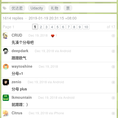
优达君
Udacity
礼物
️票
1614 replies
•
2019-01-19 20:31:15 +08:00
Page 1
1
of 17
2
3
4
5
6
7
8
9
10
CRUD
Dec 19, 2018
1
1
先凑个分母吧
deepdark
Dec 19, 2018 via Android
2
蹭蹭欧气
waytoshine
Dec 19, 2018
3
分母+1
zenio
Dec 19, 2018 via Android
4
分母 plus
lkmountain
Dec 19, 2018 via Android
5
就蹭蹭：）
Citrus
Dec 19, 2018 via iPhone
6