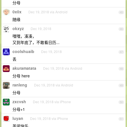
分母
0x0x
Dec 19, 2018 via Android
45
随缘
okxyz
Dec 19, 2018
46
嘿嘿，凑凑，
又到年底了，不敢看日历...
coolshuaib
Dec 19, 2018
47
丢
akuramatata
Dec 19, 2018 via Android
48
分母 here
ranleng
Dec 19, 2018 via Android
49
分母
zxcvsh
Dec 19, 2018 via iPhone
50
分母+1
luyan
Dec 19, 2018 via iPhone
51
圣诞快乐、