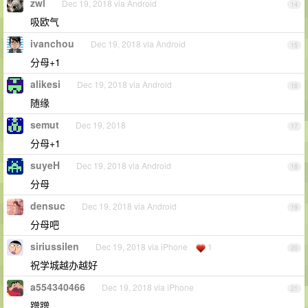
zwl
Dec 19, 2018 via Android
14
吸欧气
ivanchou
Dec 19, 2018 via Android
15
分母+1
alikesi
Dec 19, 2018 via Android
16
随缘
semut
Dec 19, 2018
17
分母+1
suyeH
Dec 19, 2018 via Android
18
分母
densuc
Dec 19, 2018 via Android
19
分母吧
siriussilen
Dec 19, 2018 via iPhone
1
20
祝学城越办越好
a554340466
Dec 19, 2018 via iPhone
21
蹭蹭