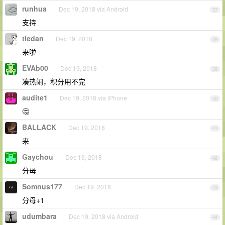
runhua
Dec 19, 2018 via Android
37
支持
tiedan
Dec 19, 2018
38
来啦
EVAb00
Dec 19, 2018
39
凑热闹，积分用不完
audite1
Dec 19, 2018 via iPhone
40
🤔
BALLACK
Dec 19, 2018
41
来
Gaychou
Dec 19, 2018
42
分母
Somnus177
Dec 19, 2018
43
分母+1
udumbara
Dec 19, 2018 via Android
44