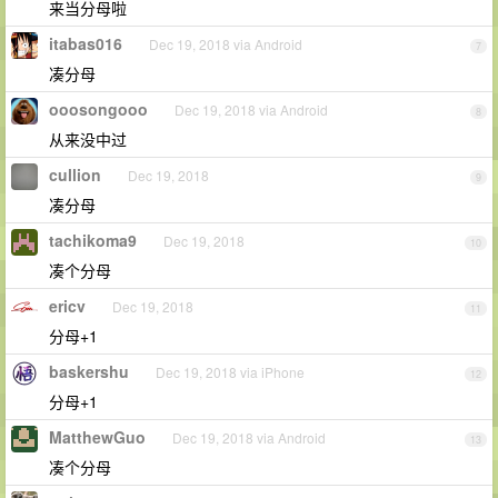
来当分母啦
itabas016
Dec 19, 2018 via Android
7
凑分母
ooosongooo
Dec 19, 2018 via Android
8
从来没中过
cullion
Dec 19, 2018
9
凑分母
tachikoma9
Dec 19, 2018
10
凑个分母
ericv
Dec 19, 2018
11
分母+1
baskershu
Dec 19, 2018 via iPhone
12
分母+1
MatthewGuo
Dec 19, 2018 via Android
13
凑个分母