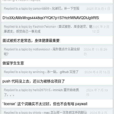
Replied to a topic by carson8899
兄弟们，补一下空投
2025 年 8 月 1 日
›
D1o3XzAMsWngs4448qsYYQK7p1S7HcHWNAVQDtJg9RfS
Replied to a topic by Fashion7woman
面试被拒、单身迷茫、健
2025 年 2 月
›
12 日
康透支，感觉自己一事无成
面试被拒才是常态，身体健康最重要
Replied to a topic by nothavesoul
海外做点什么副业好
2024 年 11 月 29
›
日
呢？
做留学生生意
Replied to a topic by wniming
水一贴， github 又挂了
2024 年 8 月 15 日
›
push 代码没上去，还以为被移出项目了
Replied to a topic by hello267015
immich 要开始收费
2024 年 7 月 19
›
日
了。。。
`license` 这个词确实不太讨好，但也不会有啥 paywall
Replied to a topic by chlolo
mac 怎么样一次性把文件的默认
2024 年 3 月
›