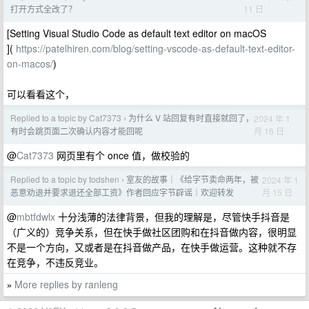
11 日
打开方式全改了？
[Setting Visual Studio Code as default text editor on macOS
](
https://patelhiren.com/blog/setting-vscode-as-default-text-editor-
on-macos/
)
可以看看这个，
Replied to a topic by Cat7373
为什么 V 站回复有时直接就回了，
2024 年 1
›
月 16 日
有时会跳页面二次确认内容才能回呢
@
Cat7373
网页里有个 once 值，做校验的
Replied to a topic by todshen
室友的故事｜《给字节卖命两年，被
2024 年 1
›
月 15 日
恶意劝退并要求退还全部工资》作者回应字节辟谣｜欢迎转发
@
mbtfdwlx
十分浅薄的法律背景，但我的理解是，尽管快手抖音是
（广义的）竞争关系，但在快手做社区团购和在抖音做内容，很明显
不是一个方向，又或者是在抖音做产品，在快手做运营。这种就不存
在竞争，不违反竞业。
More replies by ranleng
»