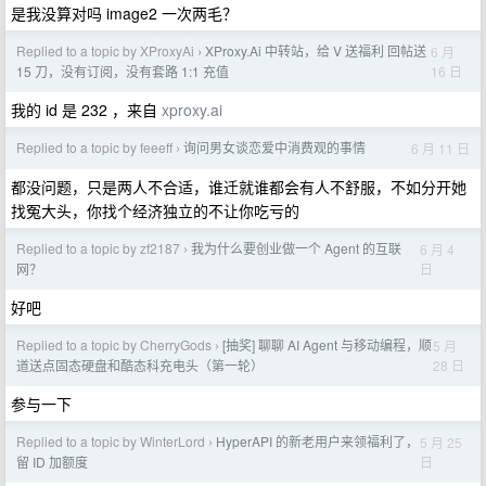
是我没算对吗 image2 一次两毛？
Replied to a topic by XProxyAi
XProxy.Ai 中转站，给 V 送福利 回帖送
6 月
›
16 日
15 刀，没有订阅，没有套路 1:1 充值
我的 id 是 232 ，来自
xproxy.ai
Replied to a topic by feeeff
询问男女谈恋爱中消费观的事情
6 月 11 日
›
都没问题，只是两人不合适，谁迁就谁都会有人不舒服，不如分开她
找冤大头，你找个经济独立的不让你吃亏的
Replied to a topic by zf2187
我为什么要创业做一个 Agent 的互联
6 月 4
›
日
网？
好吧
Replied to a topic by CherryGods
[抽奖] 聊聊 AI Agent 与移动编程，顺
5 月
›
28 日
道送点固态硬盘和酷态科充电头（第一轮）
参与一下
Replied to a topic by WinterLord
HyperAPI 的新老用户来领福利了，
5 月 25
›
日
留 ID 加额度