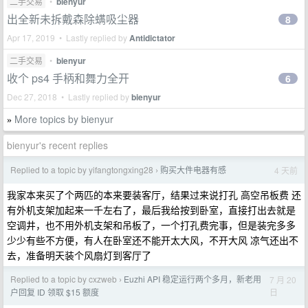
二手交易
•
bienyur
出全新未拆戴森除螨吸尘器
8
Apr 17, 2019 • Lastly replied by
Antidictator
二手交易
•
bienyur
收个 ps4 手柄和舞力全开
6
Dec 27, 2018 • Lastly replied by
bienyur
More topics by bienyur
»
bienyur's recent replies
Replied to a topic by yifangtongxing28
购买大件电器有感
4 天前
›
我家本来买了个两匹的本来要装客厅，结果过来说打孔 高空吊板费 还
有外机支架加起来一千左右了，最后我给按到卧室，直接打出去就是
空调井，也不用外机支架和吊板了，一个打孔费完事，但是装完多多
少少有些不方便，有人在卧室还不能开太大风，不开大风 凉气还出不
去，准备明天装个风扇灯到客厅了
Replied to a topic by cxzweb
Euzhi API 稳定运行两个多月，新老用
7 月 20
›
日
户回复 ID 领取 $15 额度