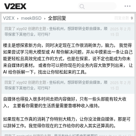
V2EX
meekBSD
全部回复
回复总数
9
›
›
回复了 xiyy02 创建的主题
坐标杭州，想辞职转全职自媒体，顺
2025 年 2 月
›
15 日
带探索下其他行业，可行吗？
楼主是想探索新方向，同时决定现在工作很消耗体力，脑力。 我觉得
如果尝试学习用大模型或 AI 帮你解决问题，并从中摸索出一条让自己
能更轻松且高效完成工作的方式，也是在探索，说不定也能成为你未
来自媒体的素材。 或者你可以把你现在的业务内容大致罗列出来， 让
AI 给你拆解一下，找出让你轻松起来的工具。
回复了 xiyy02 创建的主题
坐标杭州，想辞职转全职自媒体，顺
2025 年 2 月
›
15 日
带探索下其他行业，可行吗？
自媒体也得投入很多时间去把内容做好，只有一些头部能有较大收
入， 主要看你需要的生活质量需要靠哪种收入维持。
如果现有工作真的消耗了你特别大精力，让你没法做自媒体，那是可
以辞掉工作。我觉得你现在的工作给你的收入其实还算高的。
回复了 zephyr94 创建的主题
最近有什么好看电影推荐吗