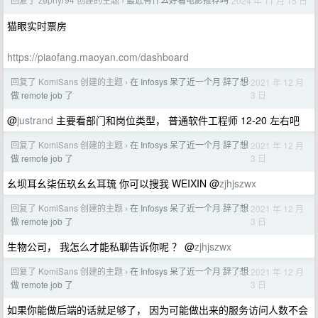
2024 年 11 月 15 日
›
猫眼实时票房
https://piaofang.maoyan.com/dashboard
回复了 KomiSans 创建的主题
在 Infosys 呆了近一个月 辞了想
2021 年 12 月
›
3 日
做 remote job 了
@
justrand
主要看部门和岗位类型， 普通软件工程师 12-20 左右吧
回复了 KomiSans 创建的主题
在 Infosys 呆了近一个月 辞了想
2021 年 12 月
›
3 日
做 remote job 了
幺坝耳幺柒伍玖幺幺耳琉 你可以搜我 WEIXIN @
zjhjszwx
回复了 KomiSans 创建的主题
在 Infosys 呆了近一个月 辞了想
2021 年 12 月
›
3 日
做 remote job 了
生物公司， 我怎么才能私聊告诉你呢 ？ @
zjhjszwx
回复了 KomiSans 创建的主题
在 Infosys 呆了近一个月 辞了想
2021 年 12 月
›
3 日
做 remote job 了
如果你能做后端的话就足够了， 因为可能做出来的服务访问人数不会