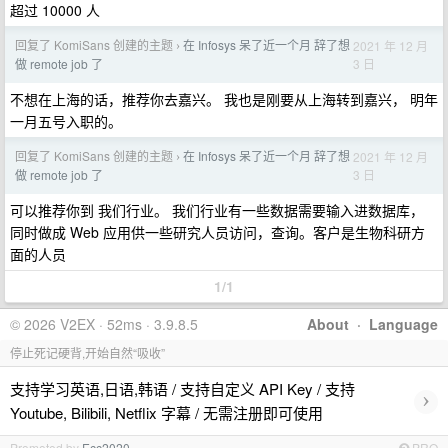
超过 10000 人
回复了 KomiSans 创建的主题
在 Infosys 呆了近一个月 辞了想
2021 年 12 月
›
3 日
做 remote job 了
不想在上海的话，推荐你去嘉兴。 我也是刚要从上海转到嘉兴， 明年
一月五号入职的。
回复了 KomiSans 创建的主题
在 Infosys 呆了近一个月 辞了想
2021 年 12 月
›
3 日
做 remote job 了
可以推荐你到 我们行业。 我们行业有一些数据需要输入进数据库，
同时做成 Web 应用供一些研究人员访问，查询。客户是生物科研方
面的人员
1/1
© 2026 V2EX · 52ms · 3.9.8.5
About
·
Language
停止死记硬背,开始自然“吸收”
支持学习英语,日语,韩语 / 支持自定义 API Key / 支持
›
Youtube, Bilibili, Netflix 字幕 / 无需注册即可使用
Promoted by
Ecc2020
PRO