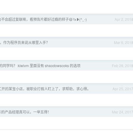
不会超过复联唉，看预告片都好过瘾的样子😄🦄❥(^_-)
Apr 2, 201
，作为程序员来说从哪里入手？
Mar 6, 201
学吗？ kiwivm 里面没有 shaodowscoks 的选项
Feb 28, 201
工开的某宝小店，被职业打假人盯上了，求帮助，求心得。
Apr 25, 201
车的产品经理真可以，一举五得！
Mar 24, 201