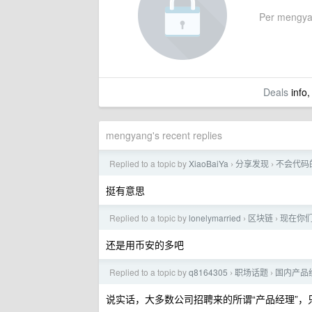
Per mengyang
Deals
info,
mengyang's recent replies
Replied to a topic by
XiaoBaiYa
分享发现
不会代码
›
›
挺有意思
Replied to a topic by
lonelymarried
区块链
现在你
›
›
还是用币安的多吧
Replied to a topic by
q8164305
职场话题
国内产品
›
›
说实话，大多数公司招聘来的所谓“产品经理”