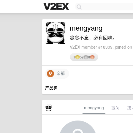
mengyang
念念不忘，必有回响。
V2EX member #18309, joined on 
1
52
8
帝都
产品狗
mengyang
提问
技