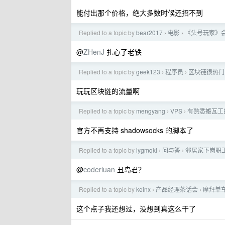
能付出那个价格，绝大多数时候还招不到
Replied to a topic by
bear2017
电影
《头号玩家》会
›
›
@
ZHenJ
扎心了老铁
Replied to a topic by
geek123
程序员
区块链很热门
›
›
玩玩区块链的流量啊
Replied to a topic by
mengyang
VPS
有熟悉搬瓦工的同
›
›
官方不再支持 shadowsocks 的脚本了
Replied to a topic by
lygmqkl
问与答
邻居家下岗职
›
›
@
coderluan
丑岛君？
Replied to a topic by
keinx
产品经理茶话会
摩拜单
›
›
这个点子我还想过，没想到真这么干了