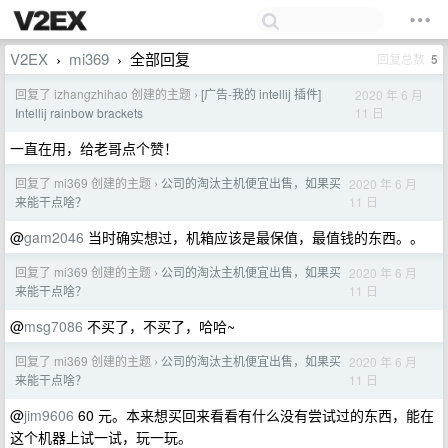
V2EX
mi369
全部回复
回复总数
5
›
›
回复了 izhangzhihao 创建的主题
[广告-我的 intellij 插件]
2020 年 6 月
›
11 日
Intellij rainbow brackets
一直在用，给老哥点个赞！
回复了 mi369 创建的主题
公司的淘汰主机便宜出售，如果买
2020 年 6 月
›
11 日
来能干点啥？
@
gam2046
当时确实想过，机箱应该是最保值，最值钱的东西。。
回复了 mi369 创建的主题
公司的淘汰主机便宜出售，如果买
2020 年 6 月
›
11 日
来能干点啥？
@
msg7086
不买了，不买了，哈哈~
回复了 mi369 创建的主题
公司的淘汰主机便宜出售，如果买
2020 年 6 月
›
11 日
来能干点啥？
@
jim9606
60 元。本来想买回来看看有什么没有尝试过的东西，能在
这个机器上试一试，玩一玩。