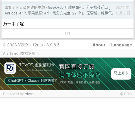
回复了 PlanZ 创建的主题
GeekHub 开站见面礼。分子抢楼送出 [
2020 年
›
5 月 9 日
AirPods: 4 个, 苹果鼠标: 4 个, 黑鱼充电宝: 22 个 ]，无套路，纯手气。
万一中了呢
1/1
© 2026 V2EX · 12ms · 3.9.8.5
About
·
Language
AI订阅专用虚拟信用卡
Promoted by
rdvcc
PRO