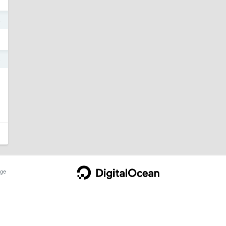
4
4
ge