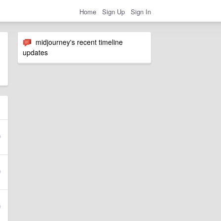
Home
Sign Up
Sign In
midjourney's recent timeline
updates