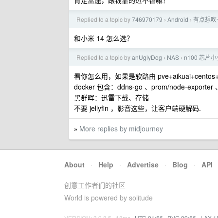
肯定富途，跟钱靠的近不香嘛！
Replied to a topic by
746970179
Android
有点想吹一
›
›
和小米 14 怎么选？
Replied to a topic by
anUglyDog
NAS
n100 芯
›
›
看你怎么用，如果是软路由 pve+aikuai+centos+
docker 包含：ddns-go 、prom/node-exporter 、
黑群晖：迅雷下载、存储
不要 jellyfin ，影音这些，让客户端硬解码.
More replies by midjourney
»
About
·
Help
·
Advertise
·
Blog
·
API
创意工作者们的社区
World is powered by solitude
VERSION: 3.9.8.5 · 18ms ·
UTC 01:56
·
PVG 09:56
·
LAX 1