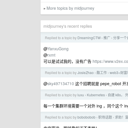
More topics by midjourney
»
midjourney's recent replies
Replied to a topic by
DreamingCTW
推广
分享一个
›
›
@
YanxuGong
@
rxmt
可以是试试我的，没有广告
https://www.v2ex.c
Replied to a topic by
JosieZhao
酷工作
web3=财
›
›
@
sky497134710
这个招聘就是 pepe_robot 
Replied to a topic by
luxu
Kubernetes
自建 k8s，
›
›
每一个集群环境需要一个对外 ing ，同个这个 in
Replied to a topic by
bobobobob
职场话题
求助！富途
›
›