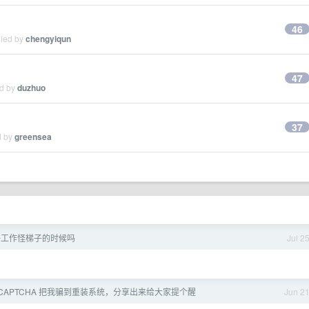
46
lied by
chengyiqun
47
ed by
duzhuo
37
d by
greensea
好工作怪梯子的时候吗
Jul 2
eCAPTCHA 把我骗到重装系统，分享出来给大家提个醒
Jun 2