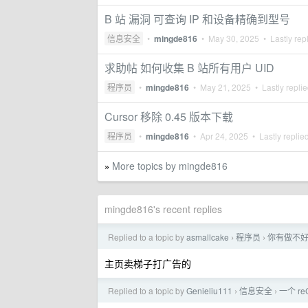
B 站 漏洞 可查询 IP 和设备精确到型号
信息安全
•
mingde816
•
May 30, 2025
• Lastly rep
求助帖 如何收集 B 站所有用户 UID
程序员
•
mingde816
•
May 21, 2025
• Lastly repli
Cursor 移除 0.45 版本下载
程序员
•
mingde816
•
Apr 24, 2025
• Lastly replie
More topics by mingde816
»
mingde816's recent replies
Replied to a topic by
asmallcake
程序员
你有做不
›
›
主页卖梯子打广告的
Replied to a topic by
Genieliu111
信息安全
一个 r
›
›