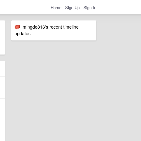
Home
Sign Up
Sign In
mingde816's recent timeline
updates