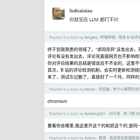
Replied to a topic by
fengwq
哔哩哔哩
简谈 B 站
›
›
终于到我熟悉的领域了，“求同存异”没发出去，开发了一个 
评论有没有发出去，评论完直接网页也不影响校
你对评论结果的总结是错误且不齐全的，这里不
其次，B 站的评论检测机制，会实时更新检测规则，
来了，测试忘记删了，直接封了一个月，同样的
Replied to a topic by
tramm
浏览器
有什么推荐的浏
›
›
chromium
Replied to a topic by
fanwang521
问与答
观《想 
›
›
要看你去哪里,我这里开这个的和抓这个的,是同一批人
Replied to a topic by
Arlenc
教育
我弟弟在新疆刚高
›
›