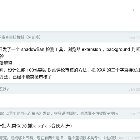
评论审查审核机制（阿瓦隆）
Feb 1
shadowBan 检测工具，浏览器 extension ，background 判断
验
做解释
设计过能 100%突破 B 站评论审核的方法，把 XXX 的三个字直接发
方法，已经不能突破审核了
览器?
Jan 2
2000 以里奖励自己点东西》发现，很多说洗脚的，去洗脚不怕被帽子按吗
Jan 1
,类似 父(抓)<->子<->合伙人(开)
考完，成绩够上专科，现在有两个选择： 选个蓝领技术类专业（比如铁
Jun 27, 202