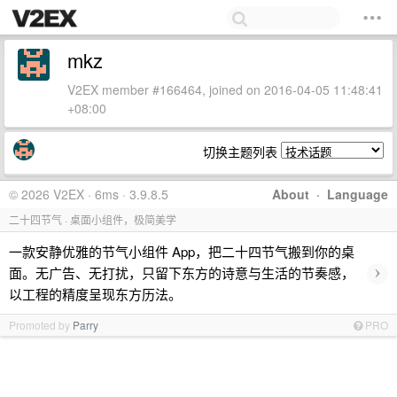
mkz
V2EX member #166464, joined on 2016-04-05 11:48:41
+08:00
切换主题列表
© 2026 V2EX · 6ms · 3.9.8.5
About
·
Language
二十四节气 · 桌面小组件，极简美学
一款安静优雅的节气小组件 App，把二十四节气搬到你的桌
›
面。无广告、无打扰，只留下东方的诗意与生活的节奏感，
以工程的精度呈现东方历法。
Promoted by
Parry
PRO