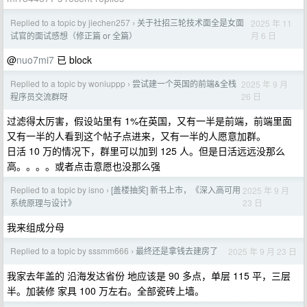
Replied to a topic by jiechen257
关于社招三轮技术面全是女面
2025 年 11
›
月 6 日
试官的面试感想（修正篇 or 全篇）
@
nuo7mi7
已 block
Replied to a topic by woniuppp
尝试建一个英国的前端&全栈
2025 年 9 月
›
26 日
程序员交流群呀
过滤得太厉害，假设站里有 1%在英国，又有一半是前端，前端里面
又有一半的人看到这个帖子点进来，又有一半的人愿意加群。
日活 10 万的情况下，群里可以加到 125 人。但是日活远远没那么
高。。。。或者点击意愿也没那么强
Replied to a topic by isno
[盖楼抽奖] 新书上市，《深入高可用
2025 年 9 月
›
23 日
系统原理与设计》
我来组成分母
Replied to a topic by sssmm666
最终还是拿钱去建房了
2025 年 9 月 23 日
›
我家去年盖的 沿海发达省份 地应该是 90 多点，单层 115 平，三层
半。加装修 家具 100 万左右。全部瓷砖上墙。