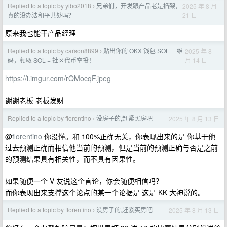
Replied to a topic by yibo2018
兄弟们，开发跟产品老是掐架，
2025 年 8 月
›
21 日
真的没办法和平共处吗？
原来我也能干产品经理
Replied to a topic by carson8899
贴出你的 OKX 钱包 SOL 二维
2025 年 8
›
月 14 日
码，领取 SOL + 社区代币空投！
https://i.imgur.com/rQMocqF.jpeg
谢谢老板 老板发财
Replied to a topic by florentino
没房子的,赶紧买房吧
2025 年 8 月 13 日
›
@
florentino
你没懂。和 100%正确无关，你表现出来的是 你基于他
过去预测正确而相信他当前的预测，但是当前的预测正确与否是之前
的预测结果具有相关性，而不具有因果性。
如果随便一个 V 友说这个言论，你会随便相信吗？
而你表现出来支撑这个论点的某一个论据是 这是 KK 大神说的。
Replied to a topic by florentino
没房子的,赶紧买房吧
2025 年 8 月 13 日
›