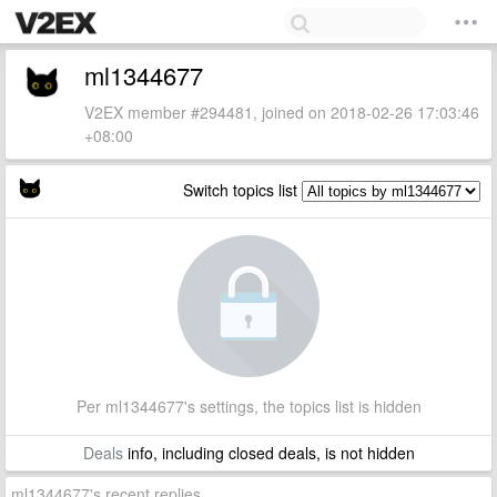
ml1344677
V2EX member #294481, joined on 2018-02-26 17:03:46
+08:00
Switch topics list
Per ml1344677's settings, the topics list is hidden
Deals
info, including closed deals, is not hidden
ml1344677's recent replies