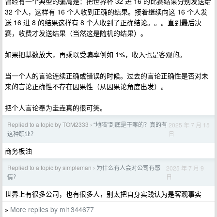
曾经有一个典型的骗局是：把世界杯 32 进 16 的比赛结果分别发送给
32 个人，这样有 16 个人收到正确的结果。接着继续向这 16 个人发
送 16 进 8 的结果这样有 8 个人收到了正确结论。。。直到最后决
赛，收费才发送结果（当然这是随机的结果）。
如果把基数放大，再乘以受骗率例如 1%，收入也是客观的。
当一个人的言论连续正确或错误的时候。过去的言论正确性是否对未
来的言论正确性不存在因果性（从因果论角度出发）。
把个人言论奉为圭垚真的很可笑。
Replied to a topic by TOM2333
“地陪”到底是干嘛的？真的有
2025 年 7 月 15
›
日
这种职业？
商务板油
Replied to a topic by simpleman
为什么有人会对公司有感
2025 年 7 月 9
›
日
情？
世界上有很多公司，也有很多人，别太把自身实践认为是客观事实
More replies by ml1344677
»