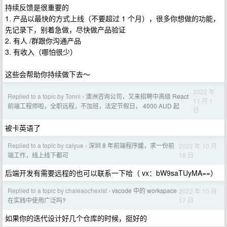
持续反馈是很重要的
1. 产品以最快的方式上线（不要超过 1 个月），很多你想做的功能，
先记录下，别着急做，尽快做产品验证
2. 有人 /群跟你沟通产品
3. 有收入（哪怕很少）
这些会帮助你持续做下去～
2022 年
Replied to a topic by Tonni
澳洲咨询公司，又来招聘中高级 React
›
11 月 1
前端工程师啦，全职远程，不加班，法定节假日， 4000 AUD 起
日
被卡英语了
Replied to a topic by caiyue
深圳 8 年前端程序媛，求一份前
2022 年 10 月
›
18 日
端工作，线上线下都可
后端开发有需要远程的也可以联系一下哈（ vx：bW9saTUyMA==）
Replied to a topic by chaleaochexist
vscode 中的 workspace
2022 年 10 月
›
17 日
在实践中使用广泛吗?
如果你的迭代设计好几个仓库的时候，挺好的