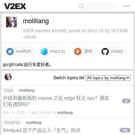
moliliang
V2EX member #31095, joined on 2012-12-22 16:13:50
+08:00
moli520
mozz.in
深圳
molizz
go/git/rails/自行车爱好者。
Switch topics list
Edge
•
moliliang
升级到最新版的 macos 之后 edge 狂占 cpu？朋友
3
们有遇到吗？
Mar 12, 2025 • Lastly replied by
moliliang
ThinkPad
•
moliliang
thinkpad 这个产品让人「生气」的点
16