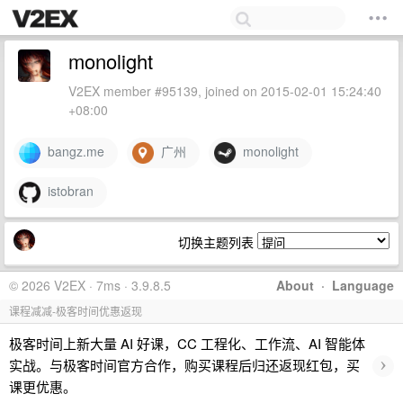
monolight
V2EX member #95139, joined on 2015-02-01 15:24:40
+08:00
bangz.me
广州
monolight
istobran
切换主题列表
© 2026 V2EX · 7ms · 3.9.8.5
About
·
Language
课程减减-极客时间优惠返现
极客时间上新大量 AI 好课，CC 工程化、工作流、AI 智能体
›
实战。与极客时间官方合作，购买课程后归还返现红包，买
课更优惠。