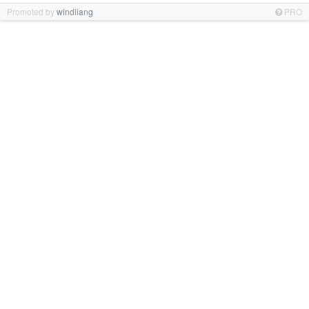
Promoted by
windliang
PRO