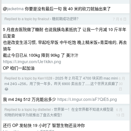
@
jacketma
你要是没有最后一句 我 40 米的砍刀就抽出来了
Replied to a topic by finalcut
糖前期成功逆转？
7 月 6 日
›
5 月底去医院做了糖耐 也说我胰岛素抵抗了 让我一个月减 10 斤半年
后复查
也是改变生活习惯, 早起吃早饭 中午吃饱 晚上糙米饭+青菜啥的, 再去
骑车
截止今日已从 100kg 降到 90kg 了 美汁汁
https://i.imgur.com/Ue1kikn.png
OP 咱们一起加油
Replied to a topic by Ken1028
2025 年 2 月花了 4700 块买的 mac mini
6 月
›
30
m4 24G +256，用了快一年多，昨天 6900 卖出去了......这个世界太疯癫了
日
😂
我 m4 24g 512 万兆能出多少
https://i.imgur.com/aF7QiE5.png
Replied to a topic by distleilei
世界第一！在全世界都不知道大模型是
6 月
›
13 日
何物的时候华为就推出了盘古大模型！
还行 OP 发帖快 19 小时了 智慧生物还没冲你