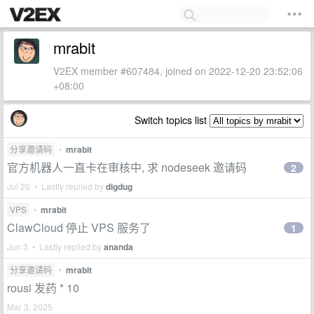
mrabit
V2EX member #607484, joined on 2022-12-20 23:52:06
+08:00
Switch topics list
分享邀请码
•
mrabit
官方机器人一直卡在审核中, 求 nodeseek 邀请码
2
Jul 20 • Lastly replied by
digdug
VPS
•
mrabit
ClawCloud 停止 VPS 服务了
1
Jun 3 • Lastly replied by
ananda
分享邀请码
•
mrabit
rousi 发药 * 10
Mar 3, 2025