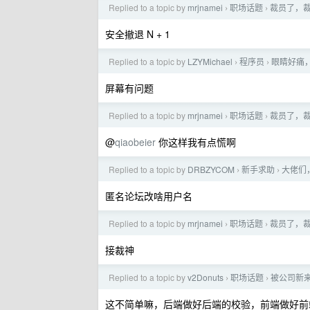
Replied to a topic by
mrjnamei
职场话题
裁员了，
›
›
安全撤退 N + 1
Replied to a topic by
LZYMichael
程序员
眼睛好痛
›
›
屏幕有问题
Replied to a topic by
mrjnamei
职场话题
裁员了，
›
›
@
qiaobeier
你这样我有点慌啊
Replied to a topic by
DRBZYCOM
新手求助
大佬们
›
›
匿名论坛改啥用户名
Replied to a topic by
mrjnamei
职场话题
裁员了，
›
›
接裁神
Replied to a topic by
v2Donuts
职场话题
被公司新
›
›
这不简单嘛，后端做好后端的校验，前端做好前端