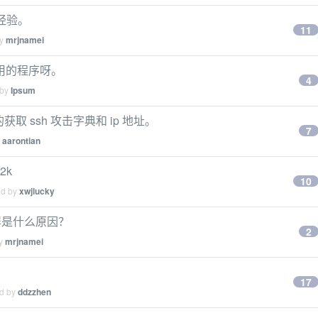
经验。
11
by
mrjnamei
 应用的程序呀。
4
 by
Ipsum
获取 ssh 攻击字典和 ip 地址。
7
y
aarontian
2k
10
ed by
xwjlucky
闪屏是什么原因？
2
by
mrjnamei
17
ed by
ddzzhen