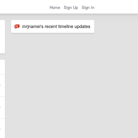
Home
Sign Up
Sign In
mrjnamei's recent timeline updates