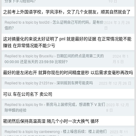
10 日
分享下学习经验吗？
之前考上外国语学校，学风淳朴，交了几个女朋友，顺其自然就会了
Replied to a topic by tool2d
怎么证明自己写的代码，是有价
2024 年 3 月 28
›
日
值的？
这对搞量化的来说太好证明了 pnl 就是最好的证据 在正常情况能不能
赚钱 在异常情况能不能少亏
Replied to a topic by BruceXu
日期区间的终点是用第二天的
2024 年 1
›
月 5 日
00:00:00 还是当天的 23:59:59 比较好?
最好的是左闭右开 就算你现在的时间精度是秒 以后需求变毫秒再改吗
Replied to a topic by 21231sv
深圳摇到车牌号能卖吗
2023 年 12 月 26 日
›
可以 车在公司名下 卖公司
Replied to a topic by fln
新房马上装修完成，想请教下 V 友们
2023 年 12 月
›
8 日
除甲醛的经验
密闭然后保持高温高湿 隔几个小时一次大换气 循环
Replied to a topic by canbewrong
楼上噪音后续：楼上说他们
2023 年 11
›