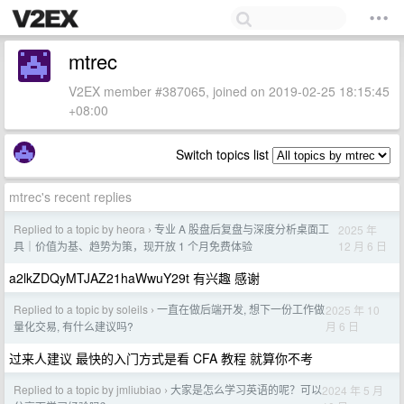
mtrec
V2EX member #387065, joined on 2019-02-25 18:15:45
+08:00
Switch topics list
mtrec's recent replies
Replied to a topic by heora
专业 A 股盘后复盘与深度分析桌面工
2025 年
›
12 月 6 日
具｜价值为基、趋势为策，现开放 1 个月免费体验
a2lkZDQyMTJAZ21haWwuY29t 有兴趣 感谢
Replied to a topic by soleils
一直在做后端开发, 想下一份工作做
2025 年 10
›
月 6 日
量化交易, 有什么建议吗?
过来人建议 最快的入门方式是看 CFA 教程 就算你不考
Replied to a topic by jmliubiao
大家是怎么学习英语的呢？可以
2024 年 5 月
›