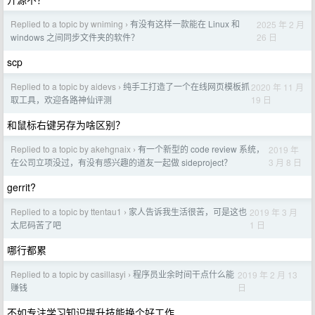
Replied to a topic by wniming
有没有这样一款能在 Linux 和
2025 年 2 月
›
26 日
windows 之间同步文件夹的软件？
scp
Replied to a topic by aidevs
纯手工打造了一个在线网页模板抓
2020 年 11 月
›
19 日
取工具，欢迎各路神仙评测
和鼠标右键另存为啥区别？
Replied to a topic by akehgnaix
有一个新型的 code review 系统，
2019 年
›
3 月 8 日
在公司立项没过，有没有感兴趣的道友一起做 sideproject？
gerrit?
Replied to a topic by ttentau1
家人告诉我生活很苦，可是这也
2019 年 3 月
›
1 日
太尼码苦了吧
哪行都累
Replied to a topic by casillasyi
程序员业余时间干点什么能
2019 年 2 月 13
›
日
赚钱
不如专注学习知识提升技能换个好工作