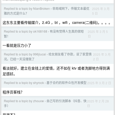
Replied to a topic by NianBroken
非局域网下，传输文本最优
2025 年 3 月
›
5 日
雅的方式是什么？
这东东主要看传输媒介，2.4G ，bt ，wifi ，camera(二维码)。。。。
Replied to a topic by ok168168
有没有觉得人生真的很短
2025 年 3 月 5
›
日
暂！
一看就是压力小了
Replied to a topic by 996jiucai
给女朋友看了存款，说了家里情
2025 年 3 月
›
2 日
况。已经一天没理我了
看淡就好，建立在金钱上的爱情，还不如在 ktv 或者洗脚地方得到满
足感好。
Replied to a topic by shyrock
基于合约的软件众包开发模型
2025 年 3 月 2 日
›
程序员客栈？
Replied to a topic by zhouxw
自己写的引流脚本（抖音、快
2025 年 2 月 28
›
日
手）
开源不？