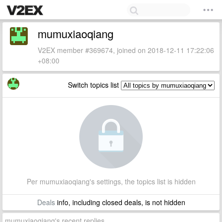
mumuxiaoqiang
V2EX member #369674, joined on 2018-12-11 17:22:06
+08:00
Switch topics list
Per mumuxiaoqiang's settings, the topics list is hidden
Deals
info, including closed deals, is not hidden
mumuxiaoqiang's recent replies