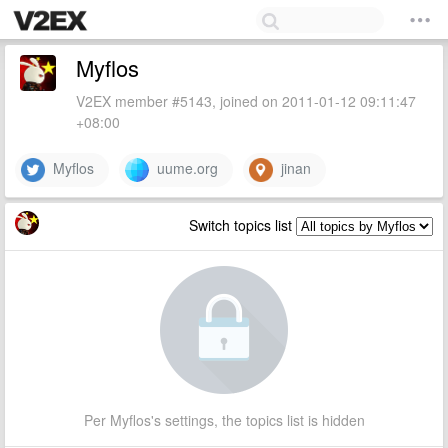
Myflos
V2EX member #5143, joined on 2011-01-12 09:11:47
+08:00
Myflos
uume.org
jinan
Switch topics list
Per Myflos's settings, the topics list is hidden