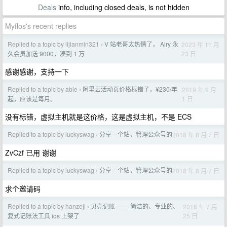
Deals
info, including closed deals, is not hidden
Myflos's recent replies
Replied to a topic by lijianmin321
V 站老哥太热情了， Airy 永
2023 年 11 月
›
23 日
久会员加送 9000，凑到 1 万
感谢感谢，支持一下
Replied to a topic by able
阿里云活动页价格标错了，¥230/年
2019 年 9 月
›
1 日
起，应该是每月。
没有标错，虚拟主机就是这价格，这是虚拟主机，不是 ECS
Replied to a topic by luckyswag
分享一个站，管理公众号的
2018 年 8 月 7 日
›
ZvCzf 已用 谢谢
Replied to a topic by luckyswag
分享一个站，管理公众号的
2018 年 8 月 7 日
›
求个邀请码
Replied to a topic by hanzejl
贝壳记账 —— 简洁的、专业的、
2018 年 7 月
›
25 日
复式记账法工具 ios 上架了