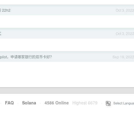
22h2
Oct 3, 202
式
Oct 3, 202
 Copilot，申请哪家银行的双币卡好？
Sep 18, 202
·
FAQ
·
Solana
·
4586 Online
Highest 6679
·
Select Langua