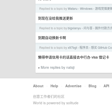
Replied to a topic by
Wataru
Windows
游戏党慎更新 
›
›
到现在没给我推送更新
Replied to a topic by
bigxianyu
问与答
国外付款方
›
›
到期自动换新卡啊
Replied to a topic by
x97bgt
程序员
想买 GitHub
›
›
懒得申请信用卡的话直接去中行办 visa 借记卡
More replies by natsji
»
About
·
Help
·
Advertise
·
Blog
·
API
创意工作者们的社区
World is powered by solitude