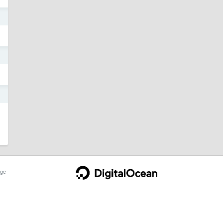
2
2
2
ge