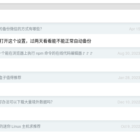
，最好的备份微信的方式有哪些？
Apr 1
打开这个设置，过两天看看能不能正常自动备份
个能在浏览器上执行 npm 命令的在线代码编辑器🚩🚩🚩
Aug 30, 202
盒子值得推荐
Jan 28, 202
么好办法可以下载大量境外数据吗？
Dec 10, 202
迷你 Linux 主机求推荐
Oct 9, 202