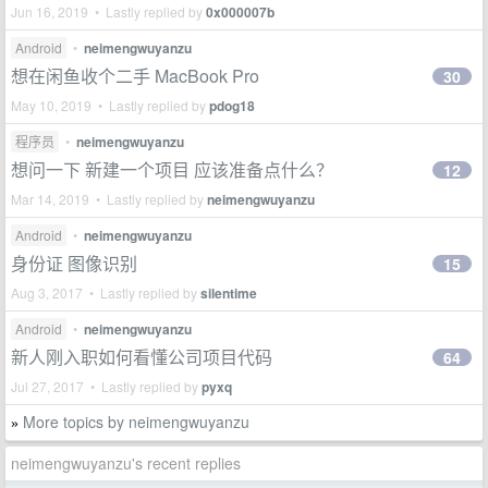
Jun 16, 2019 • Lastly replied by
0x000007b
Android
•
neimengwuyanzu
想在闲鱼收个二手 MacBook Pro
30
May 10, 2019 • Lastly replied by
pdog18
程序员
•
neimengwuyanzu
想问一下 新建一个项目 应该准备点什么？
12
Mar 14, 2019 • Lastly replied by
neimengwuyanzu
Android
•
neimengwuyanzu
身份证 图像识别
15
Aug 3, 2017 • Lastly replied by
silentime
Android
•
neimengwuyanzu
新人刚入职如何看懂公司项目代码
64
Jul 27, 2017 • Lastly replied by
pyxq
More topics by neimengwuyanzu
»
neimengwuyanzu's recent replies