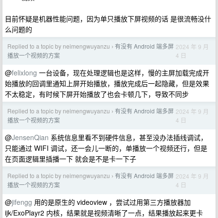
目前怀疑是机器性能问题，因为单只播放下屏视频的话 是很流畅没什
么问题的
Replied to a topic by neimengwuyanzu
有没有 Android 端多屏
2024 年 9 月
›
4 日
播放一个视频的方案
@
felixlong
一台设备，现在处理逻辑也是这样，慢的主屏加载完成开
始播放的回调里通知上屏开始播放，播放完成后一起隐藏，但是效果
不太稳定，有时候下屏开始播放了也会卡顿几下，导致不同步
Replied to a topic by neimengwuyanzu
有没有 Android 端多屏
2024 年 9 月
›
4 日
播放一个视频的方案
@
JensenQian
系统信息里看不到硬件信息，甚至没办法插线调试，
只能通过 WIFI 调试，还一会儿一断的，单播放一个视频还行，但是
在页面逻辑里插播一下 就会是不是卡一下子
Replied to a topic by neimengwuyanzu
有没有 Android 端多屏
2024 年 9 月
›
4 日
播放一个视频的方案
@
jifengg
用的是原生的 videoview ，尝试过用第三方播放器加
ijk/ExoPlayr2 内核，结果就是视频清晰了一点，结果播放起来更卡