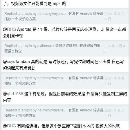
了，视频源文件只能看到是 mp4 的
Replied to a topic by neimengwuyanzu
有没有 Android 端多屏
2024 年 9 月
›
4 日
播放一个视频的方案
@
RHG
Android 是 11 得，芯片应该是两元店处理货，UI 复杂一点都
会明显卡顿
Replied to a topic by pythonee
你遇到过哪些比较难理解的编
2024 年 9 月 4
›
日
程语言概念
@
csys
lambda 真的就是 写时候还行 写完过段时间在回头看 自己写
的读起来有点费劲
Replied to a topic by neimengwuyanzu
有没有 Android 端多屏
2024 年 9 月
›
4 日
播放一个视频的方案
@
qhd1988
这个有想过，但是目前看的效果是 外接屏只能复制主屏的
内容
Replied to a topic by neimengwuyanzu
有没有 Android 端多屏
2024 年 9 月
›
4 日
播放一个视频的方案
@
RHG
有网络连接，但是这个是直接下载到本地的 视频大的也就