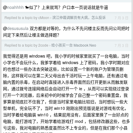
@
noahhhh
🐎似了？上来就骂？户口本一页说话就是牛逼
Replied to a topic by cMoon
滨江仲裁调解员有大病，怎么投诉
7 月 3 日
›
@
desususula
双方都是对等的，为什么不先问楼主反而先问公司把时
间定下来然后让楼主做选择题？
Replied to a topic by 2code
给小孩买一台 Macbook Neo
7 月 3 日
›
我觉得还是用 windows 吧，我小学的时候家里就买了一台电脑，当时
小学也不会玩什么，我爹学着给 windows 上了密码，我小学时期对应
的也想过一些办法去突破这些，比如设置一个新的账户为管理员删
除，这样我可以在第二天父母出去干活时玩一上午电脑，还有通过电
脑内置的杀毒，在启动时直接进入杀毒界面然后打开更新从而触发联
网，通过拨号连接网络后会自动打开一个 ie ，从而可以实现绕过登录
打开一个浏览器，后来初中的时候学会了自己整一个密码重置盘，我
爹算是彻底拦不住我了，但是当时家里电脑比较旧，当时想玩一些大
型单机，完全玩不了，当时 win10 刚刚出预览版说是对游戏有优化，
当时学着给电脑装 win10 ，结果屁用没有，后面家里换了一台好点的
电脑，能打游戏了，开始学着给游戏打 mod ，包括修改器这些，也多
亏这些，我对电脑的熟悉度虽然比不上专业的，但是在我们那个小县