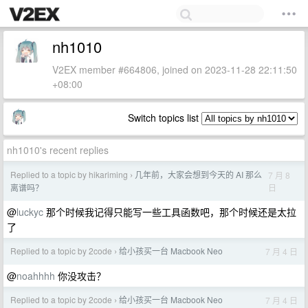
nh1010
V2EX member #664806, joined on 2023-11-28 22:11:50
+08:00
Switch topics list
nh1010's recent replies
Replied to a topic by hikariming
几年前，大家会想到今天的 AI 那么
7 月 8
›
日
离谱吗？
@
luckyc
那个时候我记得只能写一些工具函数吧，那个时候还是太拉
了
Replied to a topic by 2code
给小孩买一台 Macbook Neo
7 月 4 日
›
@
noahhhh
你没攻击？
Replied to a topic by 2code
给小孩买一台 Macbook Neo
7 月 4 日
›