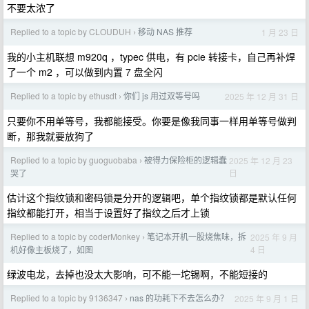
不要太浓了
Replied to a topic by CLOUDUH
移动 NAS 推荐
1 月 23 日
›
我的小主机联想 m920q ，typec 供电，有 pcie 转接卡，自己再补焊
了一个 m2 ，可以做到内置 7 盘全闪
Replied to a topic by ethusdt
你们 js 用过双等号吗
2025 年 12 月 31 日
›
只要你不用单等号，我都能接受。你要是像我同事一样用单等号做判
断，那我就要放狗了
Replied to a topic by guoguobaba
被得力保险柜的逻辑蠢
2025 年 12 月 23
›
日
哭了
估计这个指纹锁和密码锁是分开的逻辑吧，单个指纹锁都是默认任何
指纹都能打开，相当于设置好了指纹之后才上锁
Replied to a topic by coderMonkey
笔记本开机一股烧焦味，拆
2025 年 9 月
›
4 日
机好像主板烧了，如图
绿波电龙，去掉也没太大影响，可不能一坨锡啊，不能短接的
Replied to a topic by 9136347
nas 的功耗下不去怎么办？
2025 年 9 月 1 日
›