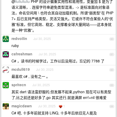
@
liuliuliuliu
PHP 的设计偏重实用性和易用性，变量加 $ 是为了
语义清晰，. 连接字符串避免类型混淆，-> 是标准面向对象语
法，命名空间用 \ 也符合其自动加载机制。所谓“弱类型”在 PHP
7+ 后已支持严格类型，灵活又强大。它或许不符合某些人的“优
雅”标准，但它高效、稳定、支撑着全球大量网站——这本身就
是一种“优雅”。
redvoilin
Jul 30, 2025
80
ruby
csfreshman
Jul 30, 2025
81
C# ，读书的时候学过，工作以后没用过，忘记的 7788 了
mcdull619
Jul 30, 2025
82
最喜欢 c# , 没有之一 。
spritecn
Jul 30, 2025
83
其实 dart 语法蛮舒服的,但发展不起来,python 现在可以有类型
了,比之前还是好多了,go 其实还行,就是满屏 err!=nil 很难爱
magicdawn
Jul 30, 2025
1
84
C# 吧, 十多年前就支持 LINQ, 十多年后依旧无人能及