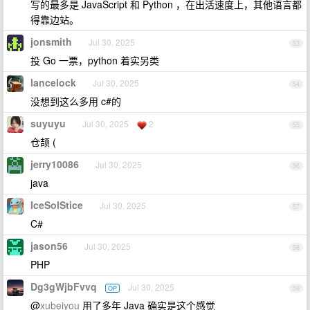
写的最多是 JavaScript 和 Python ，在出活速度上，其他语言都
得靠边站。
jonsmith
Jul 30, 2025
53
投 Go 一票，python 着实另类
lancelock
Jul 30, 2025
54
没想到这么多用 c#的
suyuyu
Jul 30, 2025
2
55
仓颉 (
jerry10086
Jul 30, 2025
56
java
IceSolStice
Jul 30, 2025
57
C#
jason56
Jul 30, 2025
58
PHP
Dg3gWjbFvvq
Jul 30, 2025
OP
59
@
xubeiyou
用了多年 Java 确实是这个感觉