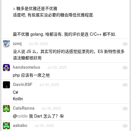
> 糖多是优雅还是不优雅
适度吧, 有些属实没必要的糖会降低优雅程度.
最不优雅 golang, 啥都没有, 我的评价是连 C/C++ 都不如.
zzmj
Jul 30, 2025
85
没人说 JS 么，其实写的好的话感觉挺漂亮的，ES 新特性很多
语法糖都很好用
handsomeluo
Jul 30, 2025
86
php 应该有一席之地
GavinXSF
Jul 30, 2025
87
C#
Kotlin
CalsRanna
Jul 30, 2025
88
@
coldle
我 Dart 怎么了？🤪
aababc
Jul 30, 2025
89