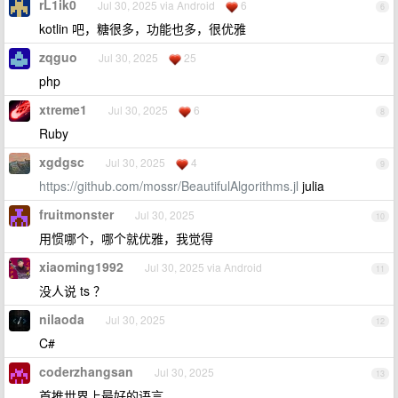
rL1ik0
Jul 30, 2025 via Android
6
6
kotlin 吧，糖很多，功能也多，很优雅
zqguo
Jul 30, 2025
25
7
php
xtreme1
Jul 30, 2025
6
8
Ruby
xgdgsc
Jul 30, 2025
4
9
https://github.com/mossr/BeautifulAlgorithms.jl
julia
fruitmonster
Jul 30, 2025
10
用惯哪个，哪个就优雅，我觉得
xiaoming1992
Jul 30, 2025 via Android
11
没人说 ts ？
nilaoda
Jul 30, 2025
12
C#
coderzhangsan
Jul 30, 2025
13
首推世界上最好的语言。