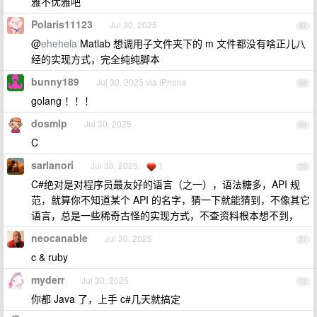
雅不优雅吧
Polaris11123
Jul 30, 2025
67
@
ehehela
Matlab 想调用子文件夹下的 m 文件都没有啥正儿八
经的实现方式，完全纯纯脚本
bunny189
Jul 30, 2025 via iPhone
68
golang ！！！
dosmlp
Jul 30, 2025
69
C
sarlanori
Jul 30, 2025
1
70
C#绝对是对程序员最友好的语言（之一），语法糖多，API 规
范，就算你不知道某个 API 的名字，猜一下就能猜到，不像其它
语言，总是一些稀奇古怪的实现方式，不查资料根本想不到，
neocanable
Jul 30, 2025
71
c & ruby
myderr
Jul 30, 2025
72
你都 Java 了，上手 c#几天就搞定