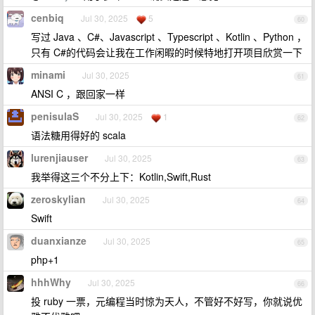
cenbiq
Jul 30, 2025
5
60
写过 Java 、C#、Javascript 、Typescript 、Kotlin 、Python ，
只有 C#的代码会让我在工作闲暇的时候特地打开项目欣赏一下
minami
Jul 30, 2025
61
ANSI C ，跟回家一样
penisulaS
Jul 30, 2025
1
62
语法糖用得好的 scala
lurenjiauser
Jul 30, 2025
63
我举得这三个不分上下：Kotlin,Swift,Rust
zeroskylian
Jul 30, 2025
64
Swift
duanxianze
Jul 30, 2025
65
php+1
hhhWhy
Jul 30, 2025
66
投 ruby 一票，元编程当时惊为天人，不管好不好写，你就说优