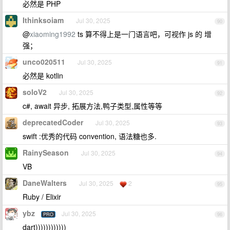
必然是 PHP
Ithinksoiam
Jul 30, 2025
90
@
xiaoming1992
ts 算不得上是一门语言吧，可视作 js 的 增
强；
unco020511
Jul 30, 2025
91
必然是 kotlin
soloV2
Jul 30, 2025
92
c#, await 异步, 拓展方法,鸭子类型,属性等等
deprecatedCoder
Jul 30, 2025
93
swift :优秀的代码 convention, 语法糖也多.
RainySeason
Jul 30, 2025
94
VB
DaneWalters
Jul 30, 2025
2
95
Ruby / Elixir
ybz
Jul 30, 2025
PRO
96
dart))))))))))))