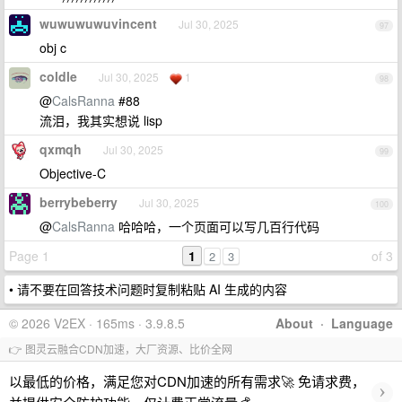
wuwuwuwuvincent
Jul 30, 2025
97
obj c
coldle
Jul 30, 2025
1
98
@
CalsRanna
#88
流泪，我其实想说 lisp
qxmqh
Jul 30, 2025
99
Objective-C
berrybeberry
Jul 30, 2025
100
@
CalsRanna
哈哈哈，一个页面可以写几百行代码
Page 1
1
of 3
2
3
• 请不要在回答技术问题时复制粘贴 AI 生成的内容
© 2026 V2EX · 165ms · 3.9.8.5
About
·
Language
👉 图灵云融合CDN加速，大厂资源、比价全网
以最低的价格，满足您对CDN加速的所有需求🚀 免请求费，
›