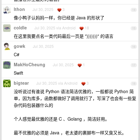
lthon
Jul 30, 2025
3
14
像小鸭子认妈妈一样，你已经是 Java 的形状了
coldle
Jul 30, 2025 via Android
18
15
在这里我要点名一类代码最后一页是 ")))))))" 的语言
gowk
Jul 30, 2025
16
C#
MakHoCheung
Jul 30, 2025
1
17
Swift
bigtear
Jul 30, 2025 via Android
3
18
没听说过有谁说 Python 语法简洁优雅的，一般都说 Python 简
单，因为库多，函数都做好了调用就行了，写深了也会有一些复
杂代码包装器什么的
个人感觉最优雅的还是 C 、Golang ，简洁好用。
最不优雅的必须是 Java ，老太婆的裹脚布一样又臭又长。