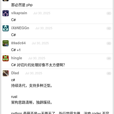
那必然是 php
vikaptain
Jul 30, 2025
41
C#
iX8NEGGn
Jul 30, 2025
42
C#
89adc64
Jul 30, 2025
43
C# +1
hingle
Jul 30, 2025
44
C# 对切片的处理好像不太方便啊？
Dlad
Jul 30, 2025
45
c#
持续迭代，支持多种泛型。
rust
架构思路清晰，独辟蹊径。
python 奇葩不是一天两天了，外行觉得方便，洁癖 coder 不容