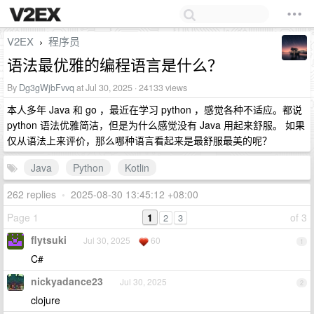
V2EX
程序员
›
语法最优雅的编程语言是什么？
By
Dg3gWjbFvvq
at Jul 30, 2025 · 24133 views
本人多年 Java 和 go ，最近在学习 python ，感觉各种不适应。都说
python 语法优雅简洁，但是为什么感觉没有 Java 用起来舒服。 如果
仅从语法上来评价，那么哪种语言看起来是最舒服最美的呢？
Java
Python
Kotlin
262 replies
•
2025-08-30 13:45:12 +08:00
Page 1
1
of 3
2
3
flytsuki
Jul 30, 2025
60
1
C#
nickyadance23
Jul 30, 2025
2
clojure