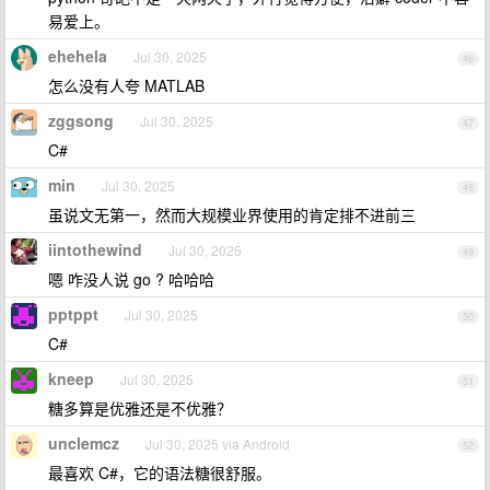
易爱上。
ehehela
Jul 30, 2025
46
怎么没有人夸 MATLAB
zggsong
Jul 30, 2025
47
C#
min
Jul 30, 2025
48
虽说文无第一，然而大规模业界使用的肯定排不进前三
iintothewind
Jul 30, 2025
49
嗯 咋没人说 go ? 哈哈哈
pptppt
Jul 30, 2025
50
C#
kneep
Jul 30, 2025
51
糖多算是优雅还是不优雅？
unclemcz
Jul 30, 2025 via Android
52
最喜欢 C#，它的语法糖很舒服。