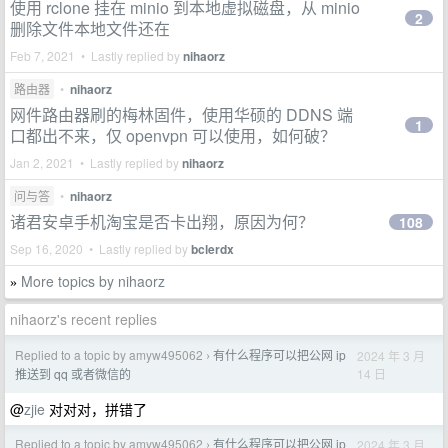
使用 rclone 挂在 minio 到本地虚拟磁盘，从 minio
2
删除文件本地文件还在
Feb 7, 2021 • Lastly replied by
nihaorz
路由器
•
nihaorz
网件路由器刷的梅林固件，使用华硕的 DDNS 端
1
口都出不来，仅 openvpn 可以使用，如何破？
Jan 2, 2021 • Lastly replied by
nihaorz
问与答
•
nihaorz
诸君安卓手机淘宝是否卡出翔，原因为何？
108
Sep 16, 2020 • Lastly replied by
bclerdx
More topics by nihaorz
»
nihaorz's recent replies
Replied to a topic by amyw495062
有什么程序可以把公网 ip
2024 年 3 月
›
14 日
推送到 qq 或者微信的
@
zjie
对对对，拼错了
Replied to a topic by amyw495062
有什么程序可以把公网 ip
2024 年 3 月
›