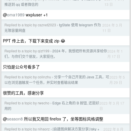
13 日
推送到 qq 或者微信的
@
oma1989
wxpluser +1
Replied to a topic by csznet2023
tgState 使用 telegram 作为
2024 年 3 月
›
11 日
无限容量网盘
PPT 传上去，下载下来变成 zip 😂
Replied to a topic by qlzf199
2024 年，我想把所有资源共享给你
2024 年 1
›
月 17 日
们，与你们交个朋友，大家挺住。
只怕是公众号看多了
Replied to a topic by colinzhu
分享一个自己开发的 Java 工具，可
2023 年 5
›
月 29 日
以在浏览器触发一个任务，并实时查看输出结果
很赞的工具，感谢分享
Replied to a topic by rwecho
Edge 右上角的 B 按钮, 还挺好
2023 年 3 月 17
›
日
用的
@
season8
所以我又用回 firefox 了，坐等图标风格调整
Replied to a topic by nihaorz
[自建图床解决方案分享] lsky +
2022 年 8 月
›