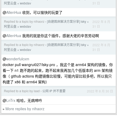
31 日
阿里云盘 + webdav
@
AllenHua
收到，可以愉快的玩耍了
Replied to a topic by nihaorz
[自建图床解决方案分享] lsky +
2022 年 8 月
›
31 日
阿里云盘 + webdav
@
AllenHua
我用的就是你这个插件，感谢大佬的辛苦劳动啊
Replied to a topic by nihaorz
[自建图床解决方案分享] lsky +
2022 年 8 月
›
31 日
阿里云盘 + webdav
@
wonderfulcxm
docker pull wangrui027/lsky-pro ，我这个是 arm64 架构的镜像，你
看一下 n1 跑不跑的起来，跑不起来我再加几个低版本的 arm 架构镜
像（ github actions 构建镜像比较慢，可能内容比较多吧，所以我只
构建了 x86 和 arm64 架构）
Replied to a topic by isad
公网 IP 并不重要
2022 年 8 月 30 日
›
@
LnTrx
哈哈，无病呻吟
More replies by nihaorz
»