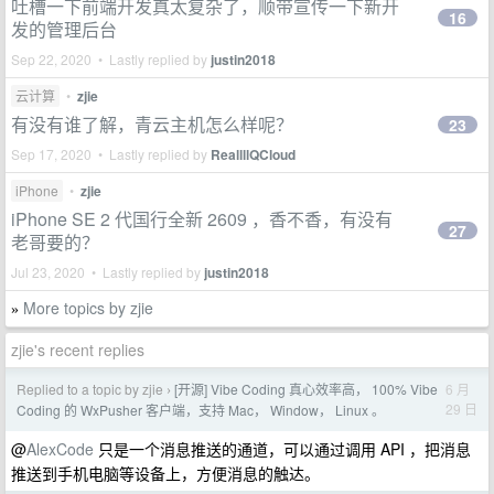
吐槽一下前端开发真太复杂了，顺带宣传一下新开
16
发的管理后台
Sep 22, 2020 • Lastly replied by
justin2018
云计算
•
zjie
有没有谁了解，青云主机怎么样呢？
23
Sep 17, 2020 • Lastly replied by
ReallllQCloud
iPhone
•
zjie
iPhone SE 2 代国行全新 2609 ，香不香，有没有
27
老哥要的？
Jul 23, 2020 • Lastly replied by
justin2018
More topics by zjie
»
zjie's recent replies
Replied to a topic by zjie
[开源] Vibe Coding 真心效率高， 100% Vibe
6 月
›
29 日
Coding 的 WxPusher 客户端，支持 Mac， Window， Linux 。
@
AlexCode
只是一个消息推送的通道，可以通过调用 API ，把消息
推送到手机电脑等设备上，方便消息的触达。