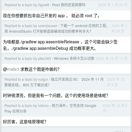
Replied to a topic by Ggxw8
Root 真的还是刚需吗
2025 年 1 月 20 日
›
现在你想要抓包非自己开发的 app ， 就必须 root 了。
Replied to a topic by lurenjiauser
下载一个 android 应用的工程，
2025 年 1
›
月 20 日
用 AndroidStudio 打开能够直接编译成功的概率有多大？
为啥都是./gradlew app:assembleRelease ，这个可能会缺少签
名，./gradlew app:assembleDebug 成功概率更大。
Replied to a topic by plko345
Windows 多网卡怎么切换
2024 年 12 月 17 日
›
@
mailx3
求教这个图是咋做的？
Replied to a topic by vulgur
独立开发周记 95： 2024 年 11 月
2024 年 12
›
月 2 日
数据总结， 800 万下载达成！
时钟很漂亮，但是我有一个问题，这个的使用场景是啥呢？
Replied to a topic by iofomo
助力海外，空壳支持 Google
2024 年 12 月 2
›
日
Play 应用分身
好厉害，这是啥原理呢？
2024