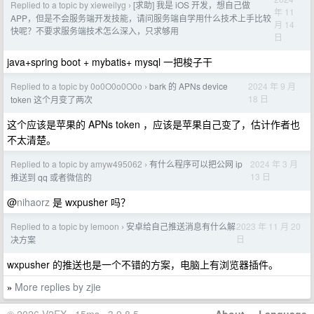
Replied to a topic by xieweilyg
[求助] 我是 iOS 开发，想自己做
›
年 11
APP，但是不会服务端开发技能，请问服务端自学用什么技术上手比较
月 14
快呢？不要求服务端技术怎么深入，只求够用
日
java+spring boot + mybatis+ mysql 一把梭子干
Replied to a topic by 0o0O0o0O0o
bark 的 APNs device
2024 年 9 月
›
18 日
token 这个月变了两次
这个应该是苹果的 APNs token ，应该是苹果自己变了，估计作者也
不太清楚。
Replied to a topic by amyw495062
有什么程序可以把公网 ip
2024 年 3 月
›
13 日
推送到 qq 或者微信的
@
nihaorz
是 wxpusher 吗？
Replied to a topic by lemoon
安卓给自己推送消息有什么解
2023 年 11 月 20
›
日
决方案
wxpusher 的推送也是一个不错的方案，电脑上有浏览器插件。
More replies by zjie
»
© 2026 V2EX · 15ms · 3.9.8.5
About
·
Language