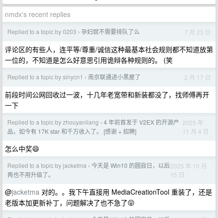
nmdx's recent replies
Replied to a topic by 0203
孕妇就不需要排队了么
7 月 23 日
›
评论区的有些人，连平等/尊重/诚信这种最基本社会规则都不知道放第
一位的，不知道是怎么好意思引用诡辩各种规则的。 (笑
Replied to a topic by sinycn1
南京联通进小黑屋了
2 月 17 日
›
前段时间公网回收过一波，十几年老宽带和新装都没了，找师傅再开
一下
Replied to a topic by zhouyanliang
4 年前首发于 V2EX 的开源产
2025 年
›
11 月 4 日
品，如今有 17K star 和千万收入了。 [感谢 + 招聘]
怎么中奖😄
Replied to a topic by jacketma
今天是 Win10 的圆寂日，以后
2025 年 10 月
›
15 日
再也不用升级了。
@
jacketma
对的。。我下午直接用 MediaCreationTool 重装了，还是
老版本加更新补丁，问题解决了也不急了😝