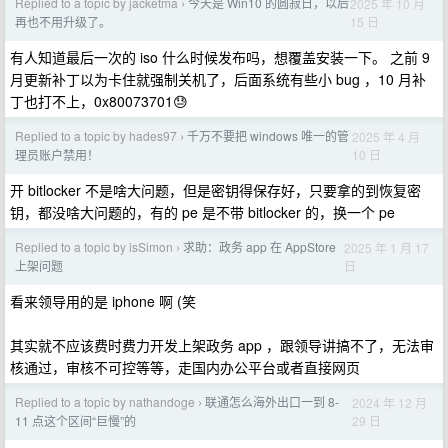
Replied to a topic by jacketma
今天是 Win10 的圆寂日，以后
2025 年 10 月
›
15 日
再也不用升级了。
有人知道最后一次的 iso 什么时候发布吗，想覆盖安装一下。 之前 9
月更新补丁以为卡住就强制关机了，后面系统有些小 bug ，10 月补
丁也打不上，0x80073701😓
Replied to a topic by hades97
千万不要把 windows 唯一的管
2025 年 4 月
›
10 日
理员账户禁用！
开 bitlocker 不是啥大问题，但是密钥得保存好，只要拿的到恢复密
钥，都没啥大问题的，有的 pe 是不带 bitlocker 的，换一个 pe
Replied to a topic by isSimon
求助：政务 app 在 AppStore
2025 年 1 月 17
›
日
上架问题
看来领导用的是 iphone 啊 (笑
其实就不应该费时费力开发上架政务 app ，跟领导讲搞不了，无法审
核通过，审核不可控等等，走国内办公平台或者直接网页
Replied to a topic by nathandoge
联通怎么海外出口一到 8-
2024 年 12 月
›
29 日
11 点这个区间“巨慢”的