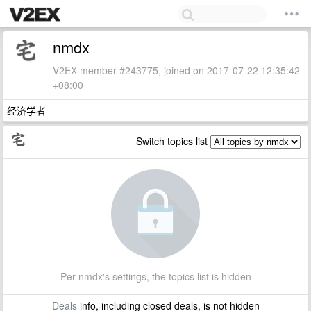
nmdx
V2EX member #243775, joined on 2017-07-22 12:35:42
+08:00
经济学者
Switch topics list
Per nmdx's settings, the topics list is hidden
Deals
info, including closed deals, is not hidden