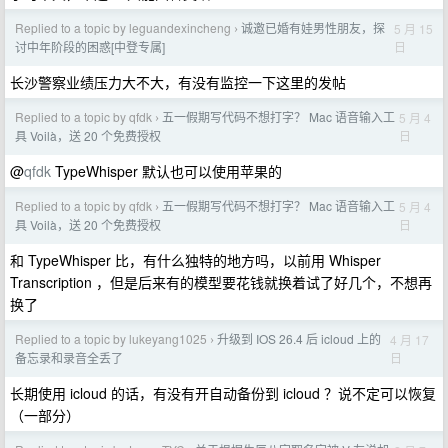
Replied to a topic by leguandexincheng
诚邀已婚有娃男性朋友，探
5 月 15
›
日
讨中年阶段的困惑[中登专属]
长沙警察业绩压力大不大，有没有监控一下这里的发帖
Replied to a topic by qfdk
五一假期写代码不想打字？ Mac 语音输入工
5 月 4
›
日
具 Voilà，送 20 个免费授权
@
qfdk
TypeWhisper 默认也可以使用苹果的
Replied to a topic by qfdk
五一假期写代码不想打字？ Mac 语音输入工
5 月 4
›
日
具 Voilà，送 20 个免费授权
和 TypeWhisper 比，有什么独特的地方吗，以前用 Whisper
Transcription ，但是后来有的模型要花钱就换着试了好几个，不想再
换了
Replied to a topic by lukeyang1025
升级到 IOS 26.4 后 icloud 上的
4 月 17
›
日
备忘录和录音全丢了
长期使用 icloud 的话，有没有开自动备份到 icloud ？说不定可以恢复
（一部分）