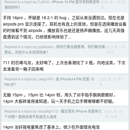
Replied to a topic by CuSO4
iPhone 16 PM 蓝牙耳机断连有
2025 年 1 月 20
›
日
遇到的吗？
手持 16pro ，怀疑是 18.2.1 的 bug ，之前从来没遇到过。现在也是
airpods pro 显示连接了，耳机也有连上的音效，但是在选择播放设备
的时候看不到 airpods ，播放音乐也是还是扬声器播放。这几天高强
度遇到这个情况，已经很影响体验了...
Replied to a topic by yylxbiubiu
明天打算去趟香港，你们都去哪
2024 年 1 月
›
19 日
里玩，买些什么东西带回来？
711 的巨峰乌龙，太好喝了，上次去香港炫了 3 瓶，内地没卖，下次
去准备背一箱子回来喝
Replied to a topic by LeegoYih
选 iPhone14 PM 还是 15
2023 年 11 月 1
›
日
PM 好？
无脑 15pm 。15pm 比 14pm 轻，用久了对手指手腕肩膀都好，
14pm 大板砖谁用谁知道，玩一天手机之后手臂哪哪都不舒服。
Replied to a topic by xiaoqi6pi112
最近想买 iPhone 但是有几
2023 年 10
›
月 13 日
个问题一直困扰我不知道怎么选择
14pm 治好我电量焦虑了基本上，很少在外面借充电宝