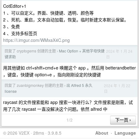
CotEditor+1
1 、可以自定义。界面、快捷键、透明、颜色等
2 、死机、重启，文本自动加载，恢复。临时新建文本默认保留。
3 、免费
4 、支持多标签页
https://i.imgur.com/WMxaX4C.png
回复了 cryptogems 创建的主题
Mac Option + 其他字母快捷
2024 年 1 月 24
›
日
键求助
用其他键如 ctrl+shift+cmd+e 唤醒这个 app 。然后用 betterandbetter
，键盘，快捷键 option+e ，指向刚刚设定的快捷键
回复了 zuanbigmonkey 创建的主题
出 Alfred 5 永久
2024 年 1 月 22
›
日
license
raycast 的文件搜索能和 app 搜索一块进行么？文件搜索是刚需，试
用了几次 raycast 一直没解决这个问题。依然 alfred 中
1/2
© 2026 V2EX · 28ms · 3.9.8.5
About
·
Language