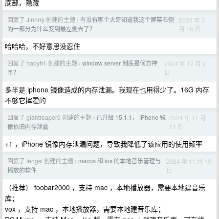
底部，隐藏
回复了 Jinnrry 创建的主题
有没有哪个大哥知道我这个屏幕右侧
2025 年 2
›
月 18 日
的一部分为什么变到最左侧去了？
哈哈哈，不好意思没忍住
回复了 haoyh1 创建的主题
window server 到底是何方神
2024 年 12 月 9
›
日
圣？
多半是 iphone 镜像造成的内存泄漏。我现在也用得少了。16G 内存
不够它挥霍的
回复了 giantreaper0 创建的主题
已升级 15.1.1， iPhone 镜
2024 年 11 月
›
21 日
像依旧内存泄露
+1 ，iPhone 镜像内存泄漏问题，导致我降低了该应用的使用频率
回复了 fengsi 创建的主题
macos 和 ios 的本地音乐管理与
2024 年 11 月 19
›
日
播放的软件
（推荐） foobar2000 ，支持 mac ，本地播放器，需要本地建音乐
库；
vox ，支持 mac ，本地播放器，需要本地建音乐库；