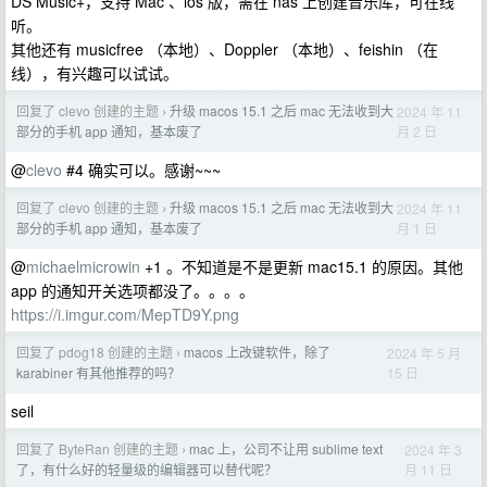
DS Music+，支持 Mac 、ios 版，需在 nas 上创建音乐库，可在线
听。
其他还有 musicfree （本地）、Doppler （本地）、feishin （在
线），有兴趣可以试试。
回复了 clevo 创建的主题
升级 macos 15.1 之后 mac 无法收到大
2024 年 11
›
月 2 日
部分的手机 app 通知，基本废了
@
clevo
#4 确实可以。感谢~~~
回复了 clevo 创建的主题
升级 macos 15.1 之后 mac 无法收到大
2024 年 11
›
月 1 日
部分的手机 app 通知，基本废了
@
michaelmicrowin
+1 。不知道是不是更新 mac15.1 的原因。其他
app 的通知开关选项都没了。。。。
https://i.imgur.com/MepTD9Y.png
回复了 pdog18 创建的主题
macos 上改键软件，除了
2024 年 5 月
›
15 日
karabiner 有其他推荐的吗？
seil
回复了 ByteRan 创建的主题
mac 上，公司不让用 sublime text
2024 年 3
›
月 11 日
了，有什么好的轻量级的编辑器可以替代呢？