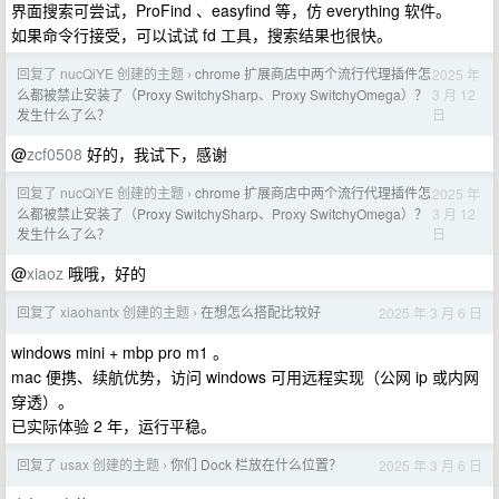
界面搜索可尝试，ProFind 、easyfind 等，仿 everything 软件。
如果命令行接受，可以试试 fd 工具，搜索结果也很快。
回复了 nucQiYE 创建的主题
chrome 扩展商店中两个流行代理插件怎
2025 年
›
3 月 12
么都被禁止安装了（Proxy SwitchySharp、Proxy SwitchyOmega）？
日
发生什么了么？
@
zcf0508
好的，我试下，感谢
回复了 nucQiYE 创建的主题
chrome 扩展商店中两个流行代理插件怎
2025 年
›
3 月 12
么都被禁止安装了（Proxy SwitchySharp、Proxy SwitchyOmega）？
日
发生什么了么？
@
xiaoz
哦哦，好的
回复了 xiaohantx 创建的主题
在想怎么搭配比较好
2025 年 3 月 6 日
›
windows mini + mbp pro m1 。
mac 便携、续航优势，访问 windows 可用远程实现（公网 ip 或内网
穿透）。
已实际体验 2 年，运行平稳。
回复了 usax 创建的主题
你们 Dock 栏放在什么位置？
2025 年 3 月 6 日
›